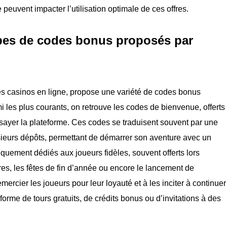
 peuvent impacter l’utilisation optimale de ces offres.
ypes de codes bonus proposés par
s casinos en ligne, propose une variété de codes bonus
mi les plus courants, on retrouve les codes de bienvenue, offerts
sayer la plateforme. Ces codes se traduisent souvent par une
sieurs dépôts, permettant de démarrer son aventure avec un
iquement dédiés aux joueurs fidèles, souvent offerts lors
res, les fêtes de fin d’année ou encore le lancement de
mercier les joueurs pour leur loyauté et à les inciter à continuer
 forme de tours gratuits, de crédits bonus ou d’invitations à des