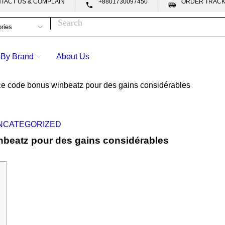
CONTACT US & COMPLAIN
+8801730097450
ORDER TRA


 By Brand
About Us
uce code bonus winbeatz pour des gains considérables
NCATEGORIZED
nbeatz pour des gains considérables