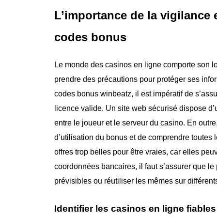
L’importance de la vigilance et
codes bonus
Le monde des casinos en ligne comporte son lot d
prendre des précautions pour protéger ses inform
codes bonus winbeatz, il est impératif de s’assu
licence valide. Un site web sécurisé dispose d
entre le joueur et le serveur du casino. En outre
d’utilisation du bonus et de comprendre toutes le
offres trop belles pour être vraies, car elles p
coordonnées bancaires, il faut s’assurer que l
prévisibles ou réutiliser les mêmes sur différents
Identifier les casinos en ligne fiable