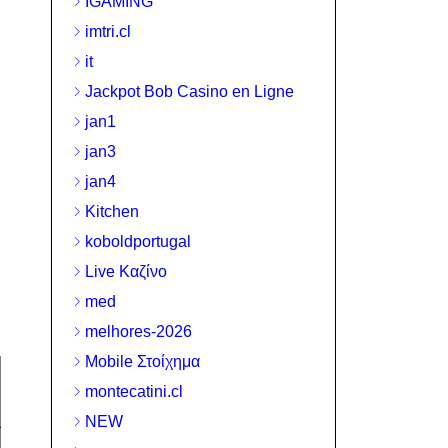
IGAMING
imtri.cl
it
Jackpot Bob Casino en Ligne
jan1
jan3
jan4
Kitchen
koboldportugal
Live Καζίνο
med
melhores-2026
Mobile Στοίχημα
montecatini.cl
NEW