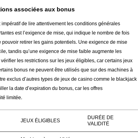
ictions associées aux bonus
impératif de lire attentivement les conditions générales
ortantes est l’exigence de mise, qui indique le nombre de fois
 pouvoir retirer les gains potentiels. Une exigence de mise
ficile, tandis qu’une exigence de mise faible augmente les
érifier les restrictions sur les jeux éligibles, car certains jeux
Certains bonus ne peuvent être utilisés que sur des machines à
être exclus d’autres types de jeux de casino comme le blackjack
iller la date d’expiration du bonus, car les offres
té limitée.
DURÉE DE
JEUX ÉLIGIBLES
VALIDITÉ