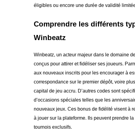
éligibles ou encore une durée de validité limitée
Comprendre les différents t
Winbeatz
Winbeatz, un acteur majeur dans le domaine de
conçus pour attirer et fidéliser ses joueurs. Par
aux nouveaux inscrits pour les encourager à es
correspondance sur le premier dépôt, voire plu
capital de jeu accru. D’autres codes sont spécif
d’occasions spéciales telles que les anniversai
nouveaux jeux. Ces bonus de fidélité visent à re
à jouer sur la plateforme. Ils peuvent prendre la
tournois exclusifs.