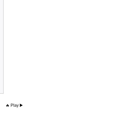
🔥 Play ▶️