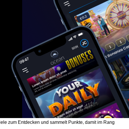
piele zum Entdecken und sammelt Punkte, damit im Rang