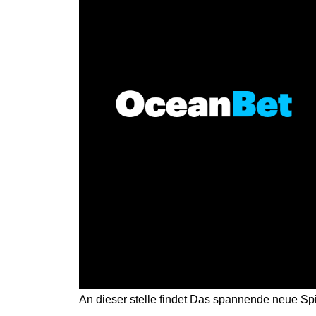
An dieser stelle findet Das spannende neue S