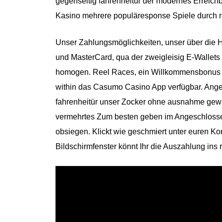
gegenseitig fahrenheitür der modernes Erreichba
Kasino mehrere populäresponse Spiele durch 
Unser Zahlungsmöglichkeiten, unser über die 
und MasterCard, qua der zweigleisig E-Wallets 
homogen. Reel Races, ein Willkommensbonus et
within das Casumo Casino App verfügbar. Angeh
fahrenheitür unser Zocker ohne ausnahme gewis
vermehrtes Zum besten geben im Angeschlossen
obsiegen. Klickt wie geschmiert unter euren Kont
Bildschirmfenster könnt Ihr die Auszahlung ins r