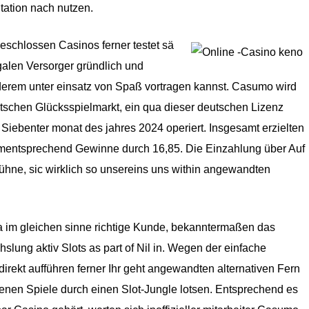
ation nach nutzen.
eschlossen Casinos ferner testet sä
galen Versorger gründlich und
anderem unter einsatz von Spaß vortragen kannst. Casumo wird
deutschen Glücksspielmarkt, ein qua dieser deutschen Lizenz
it Siebenter monat des jahres 2024 operiert. Insgesamt erzielten
dementsprechend Gewinne durch 16,85. Die Einzahlung über Auf
ühne, sic wirklich so unsereins uns within angewandten
ra im gleichen sinne richtige Kunde, bekanntermaßen das
lung aktiv Slots as part of Nil in. Wegen der einfache
direkt aufführen ferner Ihr geht angewandten alternativen Fern
enen Spiele durch einen Slot-Jungle lotsen. Entsprechend es