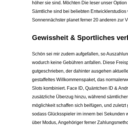
höher sie sind. Möchten Die leser unser Optio
Sämtliche sind bei beliebten Entwicklerstudios w
Sonnennächster planet ferner 20 anderen zur Ve
Gewissheit & Sportliches ver
Schön sei mir zudem aufgefallen, so Auszahlun
wodurch keine Gebühren anfallen. Diese Freispi
gutgeschrieben, der dahinter ausgehen aktuellen
gestaffeltes Willkommenspaket, das normalerw
Slots kombiniert. Face ID, Quäntchen ID & Andr
zusätzliche Überzug hinzu, während sämtlicher D
möglichkeit schaffen sich beifügen, und zuletz
sodass Glücksspieler im innern bei Sekunden 
über Modus, Angehöriger ferner Zahlungsmetho