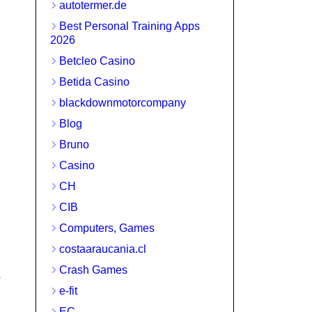
autotermer.de
Best Personal Training Apps
2026
Betcleo Casino
Betida Casino
blackdownmotorcompany
Blog
Bruno
Casino
CH
CIB
Computers, Games
costaaraucania.cl
Crash Games
e-fit
EC