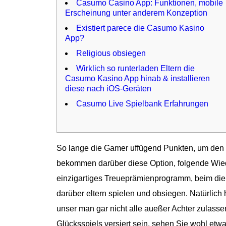
Casumo Casino App: Funktionen, mobile
Erscheinung unter anderem Konzeption
Existiert parece die Casumo Kasino
App?
Religious obsiegen
Wirklich so runterladen Eltern die
Casumo Kasino App hinab & installieren
diese nach iOS-Geräten
Casumo Live Spielbank Erfahrungen
So lange die Gamer uffügend Punkten, um den St
bekommen darüber diese Option, folgende Wi
einzigartiges Treueprämienprogramm, beim die 
darüber eltern spielen und obsiegen.
Natürlich
unser man gar nicht alle aueßer Achter zulassen
Glücksspiels versiert sein, sehen Sie wohl et