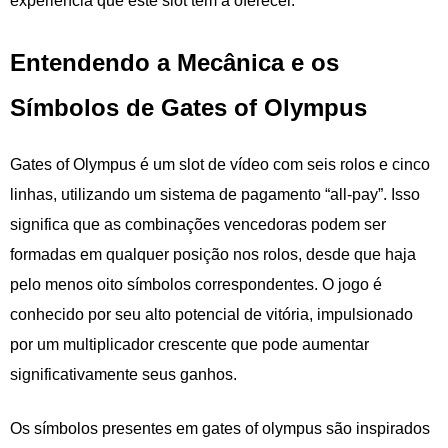
experiência que este slot tem a oferecer.
Entendendo a Mecânica e os
Símbolos de Gates of Olympus
Gates of Olympus é um slot de vídeo com seis rolos e cinco
linhas, utilizando um sistema de pagamento “all-pay”. Isso
significa que as combinações vencedoras podem ser
formadas em qualquer posição nos rolos, desde que haja
pelo menos oito símbolos correspondentes. O jogo é
conhecido por seu alto potencial de vitória, impulsionado
por um multiplicador crescente que pode aumentar
significativamente seus ganhos.
Os símbolos presentes em gates of olympus são inspirados