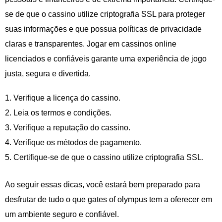
se de que o cassino utilize criptografia SSL para proteger
suas informações e que possua políticas de privacidade
claras e transparentes. Jogar em cassinos online
licenciados e confiáveis garante uma experiência de jogo
justa, segura e divertida.
Verifique a licença do cassino.
Leia os termos e condições.
Verifique a reputação do cassino.
Verifique os métodos de pagamento.
Certifique-se de que o cassino utilize criptografia SSL.
Ao seguir essas dicas, você estará bem preparado para
desfrutar de tudo o que gates of olympus tem a oferecer em
um ambiente seguro e confiável.