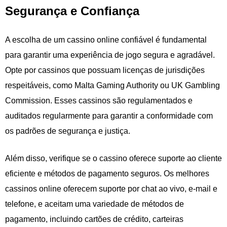
Segurança e Confiança
A escolha de um cassino online confiável é fundamental
para garantir uma experiência de jogo segura e agradável.
Opte por cassinos que possuam licenças de jurisdições
respeitáveis, como Malta Gaming Authority ou UK Gambling
Commission. Esses cassinos são regulamentados e
auditados regularmente para garantir a conformidade com
os padrões de segurança e justiça.
Além disso, verifique se o cassino oferece suporte ao cliente
eficiente e métodos de pagamento seguros. Os melhores
cassinos online oferecem suporte por chat ao vivo, e-mail e
telefone, e aceitam uma variedade de métodos de
pagamento, incluindo cartões de crédito, carteiras