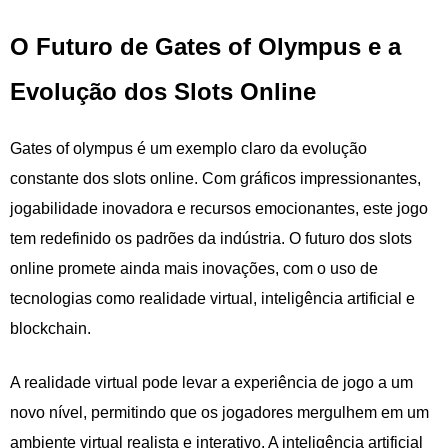
O Futuro de Gates of Olympus e a
Evolução dos Slots Online
Gates of olympus é um exemplo claro da evolução
constante dos slots online. Com gráficos impressionantes,
jogabilidade inovadora e recursos emocionantes, este jogo
tem redefinido os padrões da indústria. O futuro dos slots
online promete ainda mais inovações, com o uso de
tecnologias como realidade virtual, inteligência artificial e
blockchain.
A realidade virtual pode levar a experiência de jogo a um
novo nível, permitindo que os jogadores mergulhem em um
ambiente virtual realista e interativo. A inteligência artificial