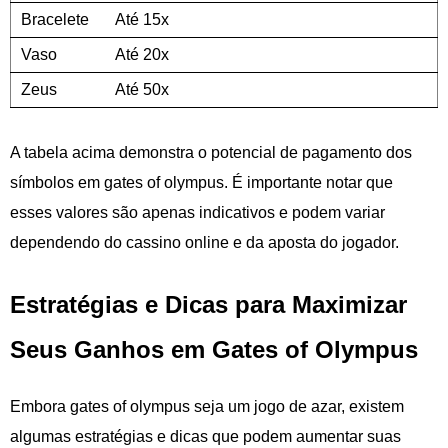
Bracelete
Até 15x
Vaso
Até 20x
Zeus
Até 50x
A tabela acima demonstra o potencial de pagamento dos
símbolos em gates of olympus. É importante notar que
esses valores são apenas indicativos e podem variar
dependendo do cassino online e da aposta do jogador.
Estratégias e Dicas para Maximizar
Seus Ganhos em Gates of Olympus
Embora gates of olympus seja um jogo de azar, existem
algumas estratégias e dicas que podem aumentar suas