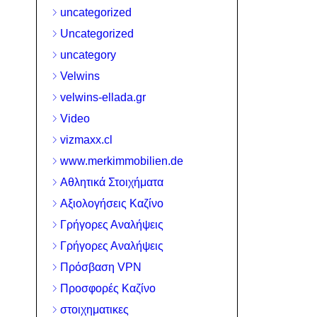
uncategorized
Uncategorized
uncategory
Velwins
velwins-ellada.gr
Video
vizmaxx.cl
www.merkimmobilien.de
Αθλητικά Στοιχήματα
Αξιολογήσεις Καζίνο
Γρήγορες Αναλήψεις
Γρήγορες Αναλήψεις
Πρόσβαση VPN
Προσφορές Καζίνο
στοιχηματικες