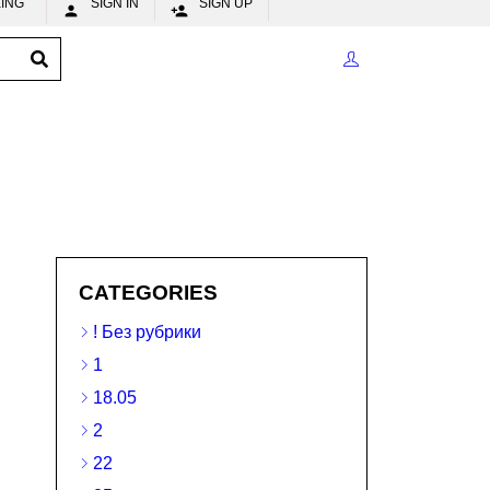
CKING
SIGN IN
SIGN UP


CATEGORIES
! Без рубрики
1
18.05
2
22