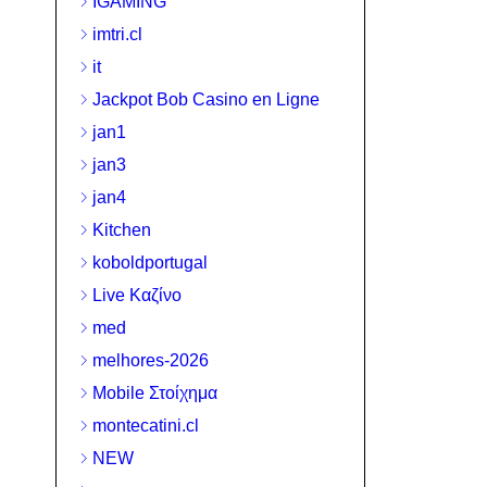
IGAMING
imtri.cl
it
Jackpot Bob Casino en Ligne
jan1
jan3
jan4
Kitchen
koboldportugal
Live Καζίνο
med
melhores-2026
Mobile Στοίχημα
montecatini.cl
NEW