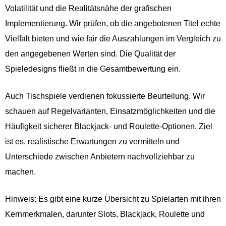
Volatilität und die Realitätsnähe der grafischen
Implementierung. Wir prüfen, ob die angebotenen Titel echte
Vielfalt bieten und wie fair die Auszahlungen im Vergleich zu
den angegebenen Werten sind. Die Qualität der
Spieledesigns fließt in die Gesamtbewertung ein.
Auch Tischspiele verdienen fokussierte Beurteilung. Wir
schauen auf Regelvarianten, Einsatzmöglichkeiten und die
Häufigkeit sicherer Blackjack- und Roulette-Optionen. Ziel
ist es, realistische Erwartungen zu vermitteln und
Unterschiede zwischen Anbietern nachvollziehbar zu
machen.
Hinweis: Es gibt eine kurze Übersicht zu Spielarten mit ihren
Kernmerkmalen, darunter Slots, Blackjack, Roulette und