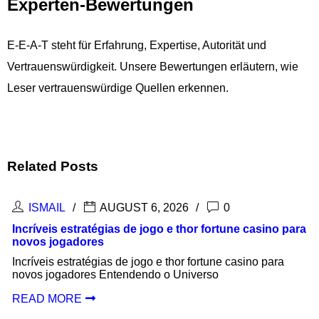
Experten-Bewertungen
E-E-A-T steht für Erfahrung, Expertise, Autorität und
Vertrauenswürdigkeit. Unsere Bewertungen erläutern, wie
Leser vertrauenswürdige Quellen erkennen.
Related Posts
ISMAIL
AUGUST 6, 2026
0
Incríveis estratégias de jogo e thor fortune casino para
novos jogadores
Incríveis estratégias de jogo e thor fortune casino para
novos jogadores Entendendo o Universo
READ MORE