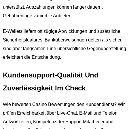
unterstützt, Auszahlungen können länger dauern.
Gebührenlage variiert je Anbieter.
E-Wallets liefern oft zügige Abwicklungen und zusätzliche
Sicherheitsfeatures, Banküberweisungen gelten als sicher,
sind aber langsamer. Eine übersichtliche Gegenüberstellung
erleichtert die Entscheidung.
Kundensupport-Qualität Und
Zuverlässigkeit Im Check
Wie bewerten Casino Bewertungen den Kundendienst? Wir
prüfen Erreichbarkeit über Live-Chat, E-Mail und Telefon.
Antwortzeiten, Kompetenz der Support-Mitarbeiter und