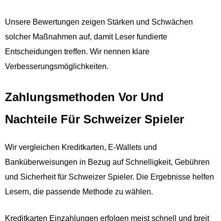
Unsere Bewertungen zeigen Stärken und Schwächen
solcher Maßnahmen auf, damit Leser fundierte
Entscheidungen treffen. Wir nennen klare
Verbesserungsmöglichkeiten.
Zahlungsmethoden Vor Und
Nachteile Für Schweizer Spieler
Wir vergleichen Kreditkarten, E-Wallets und
Banküberweisungen in Bezug auf Schnelligkeit, Gebühren
und Sicherheit für Schweizer Spieler. Die Ergebnisse helfen
Lesern, die passende Methode zu wählen.
Kreditkarten Einzahlungen erfolgen meist schnell und breit