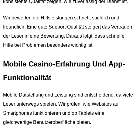
konsistente Qualität zeigen, wie zuverlässig der Dienst ist.
Wir bewerten die Hilfsleistungen schnell, sachlich und
freundlich. Eine gute Support-Qualität steigert das Vertrauen
der Leser in eine Bewertung. Daraus folgt, dass schnelle
Hilfe bei Problemen besonders wichtig ist.
Mobile Casino-Erfahrung Und App-
Funktionalität
Mobile Darstellung und Leistung sind entscheidend, da viele
Leser unterwegs spielen. Wir prüfen, wie Websites auf
Smartphones funktionieren und ob Tablets eine
gleichwertige Benutzeroberfläche bieten.