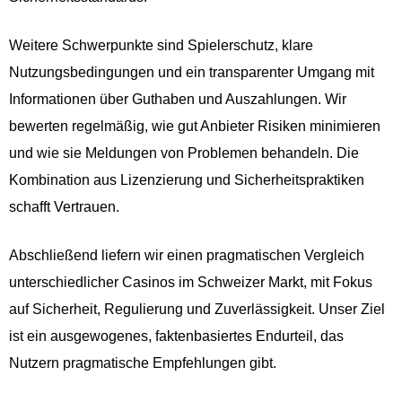
Weitere Schwerpunkte sind Spielerschutz, klare
Nutzungsbedingungen und ein transparenter Umgang mit
Informationen über Guthaben und Auszahlungen. Wir
bewerten regelmäßig, wie gut Anbieter Risiken minimieren
und wie sie Meldungen von Problemen behandeln. Die
Kombination aus Lizenzierung und Sicherheitspraktiken
schafft Vertrauen.
Abschließend liefern wir einen pragmatischen Vergleich
unterschiedlicher Casinos im Schweizer Markt, mit Fokus
auf Sicherheit, Regulierung und Zuverlässigkeit. Unser Ziel
ist ein ausgewogenes, faktenbasiertes Endurteil, das
Nutzern pragmatische Empfehlungen gibt.