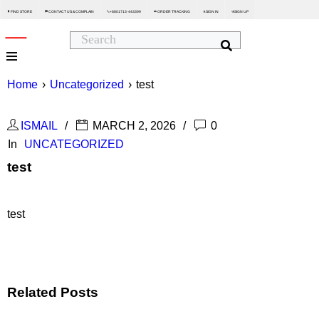
FIND STORE
CONTACT US & COMPLAIN
+8801713-443399
ORDER TRACKING
SIGN IN
SIGN UP






Home
›
Uncategorized
›
test
ISMAIL
MARCH 2, 2026
0
In
UNCATEGORIZED
test
test
Related Posts