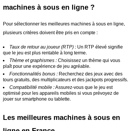
machines à sous en ligne ?
Pour sélectionner les meilleures machines à sous en ligne,
plusieurs critères doivent être pris en compte :
Taux de retour au joueur (RTP) :
Un RTP élevé signifie
que le jeu est plus rentable à long terme.
Thème et graphismes :
Choisissez un thème qui vous
plaît pour une expérience de jeu agréable.
Fonctionnalités bonus :
Recherchez des jeux avec des
tours gratuits, des multiplicateurs et des jackpots progressifs.
Compatibilité mobile :
Assurez-vous que le jeu est
optimisé pour les appareils mobiles si vous prévoyez de
jouer sur smartphone ou tablette.
Les meilleures machines à sous en
ligne en France