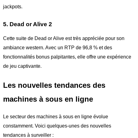
jackpots.
5. Dead or Alive 2
Cette suite de Dead or Alive est très appréciée pour son
ambiance western. Avec un RTP de 96,8 % et des
fonctionnalités bonus palpitantes, elle offre une expérience
de jeu captivante.
Les nouvelles tendances des
machines à sous en ligne
Le secteur des machines à sous en ligne évolue
constamment. Voici quelques-unes des nouvelles
tendances à surveiller :