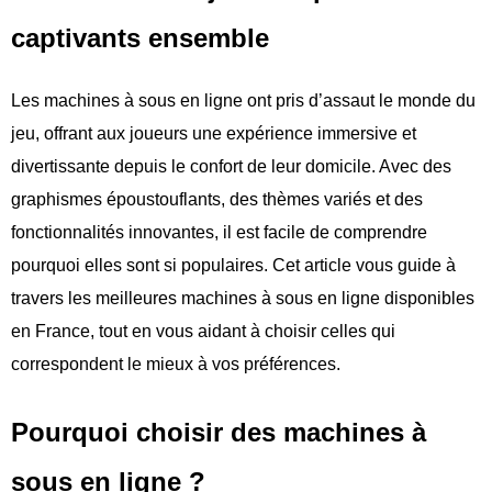
captivants ensemble
Les machines à sous en ligne ont pris d’assaut le monde du
jeu, offrant aux joueurs une expérience immersive et
divertissante depuis le confort de leur domicile. Avec des
graphismes époustouflants, des thèmes variés et des
fonctionnalités innovantes, il est facile de comprendre
pourquoi elles sont si populaires. Cet article vous guide à
travers les meilleures machines à sous en ligne disponibles
en France, tout en vous aidant à choisir celles qui
correspondent le mieux à vos préférences.
Pourquoi choisir des machines à
sous en ligne ?