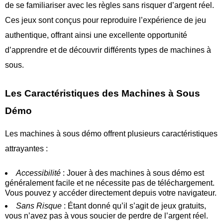
de se familiariser avec les règles sans risquer d’argent réel.
Ces jeux sont conçus pour reproduire l’expérience de jeu
authentique, offrant ainsi une excellente opportunité
d’apprendre et de découvrir différents types de machines à
sous.
Les Caractéristiques des Machines à Sous
Démo
Les machines à sous démo offrent plusieurs caractéristiques
attrayantes :
Accessibilité
: Jouer à des machines à sous démo est
généralement facile et ne nécessite pas de téléchargement.
Vous pouvez y accéder directement depuis votre navigateur.
Sans Risque
: Étant donné qu’il s’agit de jeux gratuits,
vous n’avez pas à vous soucier de perdre de l’argent réel.