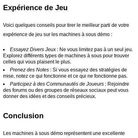
Expérience de Jeu
Voici quelques conseils pour tirer le meilleur parti de votre
expérience de jeu sur les machines à sous démo :
Essayez Divers Jeux
: Ne vous limitez pas à un seul jeu.
Explorez différents types de machines à sous pour trouver
celles qui vous plaisent le plus.
Prenez des Notes
: Si vous essayez des stratégies de
mise, notez ce qui fonctionne et ce qui ne fonctionne pas.
Participez à des Communautés de Joueurs
: Rejoindre
des forums ou des groupes de réseaux sociaux peut vous
donner des idées et des conseils précieux.
Conclusion
Les machines à sous démo représentent une excellente