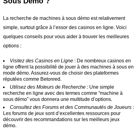
Sous Démo ?
La recherche de machines à sous démo est relativement
simple, surtout grâce à l’essor des casinos en ligne. Voici
quelques conseils pour vous aider à trouver les meilleures
options :
Visitez des Casinos en Ligne
: De nombreux casinos en
ligne offrent la possibilité de jouer à des machines à sous en
mode démo. Assurez-vous de choisir des plateformes
réputées comme Betonred.
Utilisez des Moteurs de Recherche
: Une simple
recherche en ligne avec des termes comme “machine à
sous démo” vous donnera une multitude d’options.
Consultez des Forums et des Communautés de Joueurs
:
Les forums de jeux sont d’excellentes ressources pour
découvrir des recommandations sur les meilleurs jeux
démo.