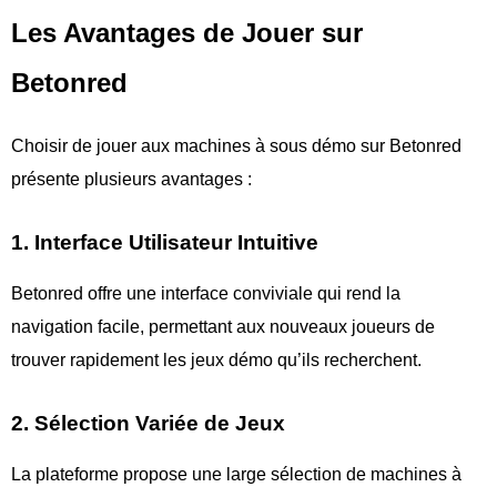
Les Avantages de Jouer sur
Betonred
Choisir de jouer aux machines à sous démo sur Betonred
présente plusieurs avantages :
1. Interface Utilisateur Intuitive
Betonred offre une interface conviviale qui rend la
navigation facile, permettant aux nouveaux joueurs de
trouver rapidement les jeux démo qu’ils recherchent.
2. Sélection Variée de Jeux
La plateforme propose une large sélection de machines à