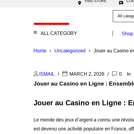
FIND STORE


ALL CATEGORY
Shop
Home
›
Uncategorized
›
Jouer au Casino e
ISMAIL
MARCH 2, 2026
0
In
Jouer au Casino en Ligne : Ensembl
Jouer au Casino en Ligne : 
Le monde des jeux d’argent a connu une révolut
est devenu une activité populaire en France, of