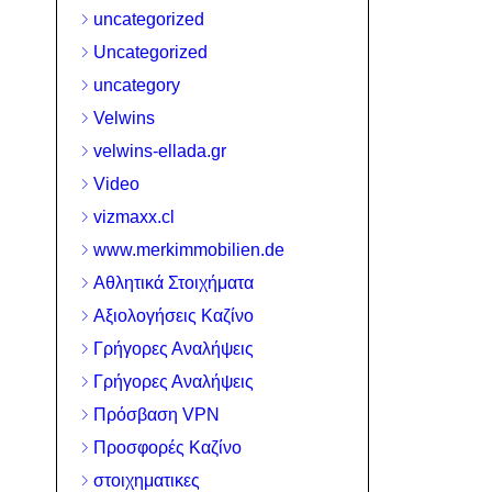
uncategorized
Uncategorized
uncategory
Velwins
velwins-ellada.gr
Video
vizmaxx.cl
www.merkimmobilien.de
Αθλητικά Στοιχήματα
Αξιολογήσεις Καζίνο
Γρήγορες Αναλήψεις
Γρήγορες Αναλήψεις
Πρόσβαση VPN
Προσφορές Καζίνο
στοιχηματικες