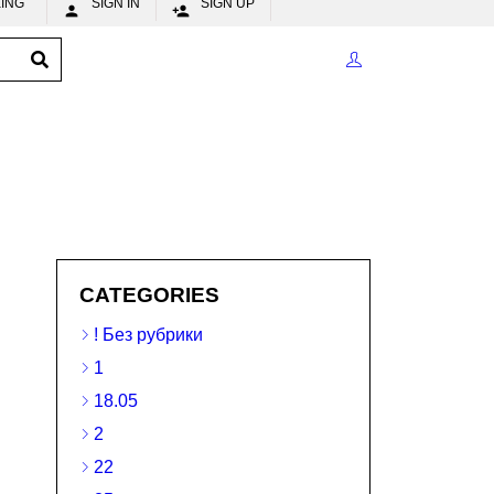
CKING
SIGN IN
SIGN UP


CATEGORIES
! Без рубрики
1
18.05
2
22