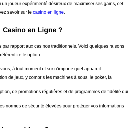
 un joueur expérimenté désireux de maximiser ses gains, cet
vez savoir sur le
casino en ligne
.
u Casino en Ligne ?
s par rapport aux casinos traditionnels. Voici quelques raisons
éfèrent cette option :
ous, à tout moment et sur n’importe quel appareil.
on de jeux, y compris les machines à sous, le poker, la
ption, de promotions régulières et de programmes de fidélité qu
es normes de sécurité élevées pour protéger vos informations