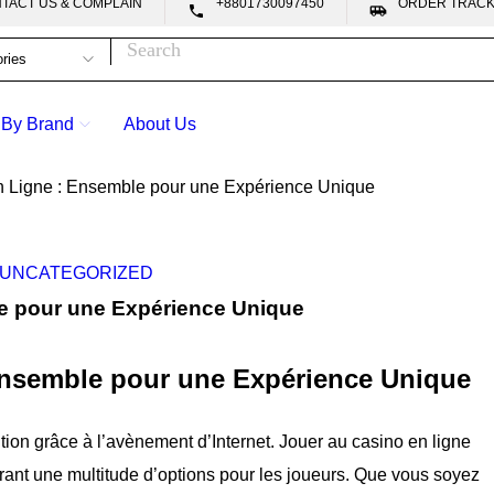
CONTACT US & COMPLAIN
+8801730097450
ORDER TRA


 By Brand
About Us
n Ligne : Ensemble pour une Expérience Unique
UNCATEGORIZED
e pour une Expérience Unique
Ensemble pour une Expérience Unique
ion grâce à l’avènement d’Internet. Jouer au casino en ligne
frant une multitude d’options pour les joueurs. Que vous soyez