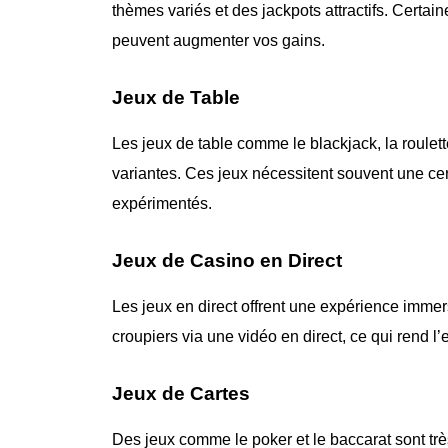
thèmes variés et des jackpots attractifs. Certa
peuvent augmenter vos gains.
Jeux de Table
Les jeux de table comme le blackjack, la roule
variantes. Ces jeux nécessitent souvent une cert
expérimentés.
Jeux de Casino en Direct
Les jeux en direct offrent une expérience immer
croupiers via une vidéo en direct, ce qui rend 
Jeux de Cartes
Des jeux comme le poker et le baccarat sont tr