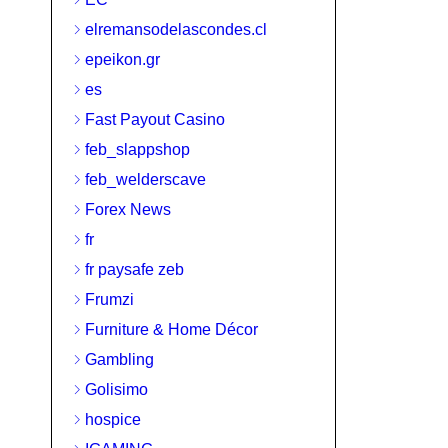
elremansodelascondes.cl
epeikon.gr
es
Fast Payout Casino
feb_slappshop
feb_welderscave
Forex News
fr
fr paysafe zeb
Frumzi
Furniture & Home Décor
Gambling
Golisimo
hospice