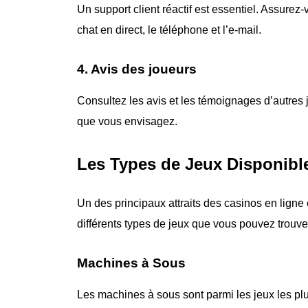
Un support client réactif est essentiel. Assure
chat en direct, le téléphone et l’e-mail.
4. Avis des joueurs
Consultez les avis et les témoignages d’autres 
que vous envisagez.
Les Types de Jeux Disponibl
Un des principaux attraits des casinos en ligne
différents types de jeux que vous pouvez trouver
Machines à Sous
Les machines à sous sont parmi les jeux les plu