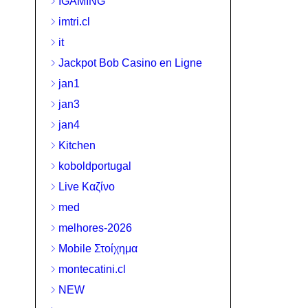
IGAMING
imtri.cl
it
Jackpot Bob Casino en Ligne
jan1
jan3
jan4
Kitchen
koboldportugal
Live Καζίνο
med
melhores-2026
Mobile Στοίχημα
montecatini.cl
NEW