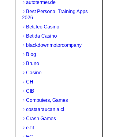
autotermer.de
Best Personal Training Apps
2026
Betcleo Casino
Betida Casino
blackdownmotorcompany
Blog
Bruno
Casino
CH
CIB
Computers, Games
costaaraucania.cl
Crash Games
e-fit
EC