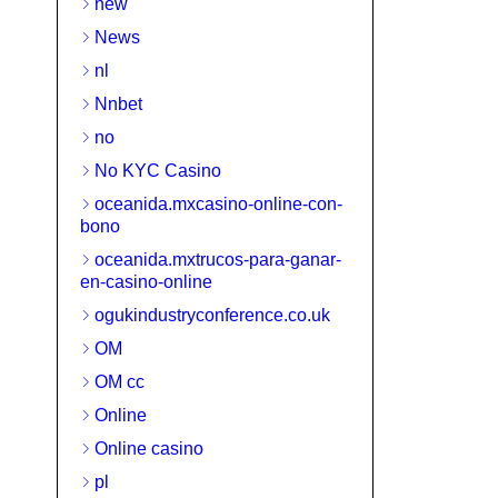
new
News
nl
Nnbet
no
No KYC Casino
oceanida.mxcasino-online-con-
bono
oceanida.mxtrucos-para-ganar-
en-casino-online
ogukindustryconference.co.uk
OM
OM cc
Online
Online casino
pl