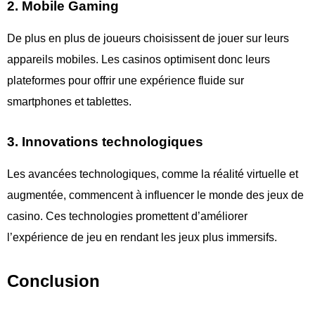
2. Mobile Gaming
De plus en plus de joueurs choisissent de jouer sur leurs
appareils mobiles. Les casinos optimisent donc leurs
plateformes pour offrir une expérience fluide sur
smartphones et tablettes.
3. Innovations technologiques
Les avancées technologiques, comme la réalité virtuelle et
augmentée, commencent à influencer le monde des jeux de
casino. Ces technologies promettent d’améliorer
l’expérience de jeu en rendant les jeux plus immersifs.
Conclusion