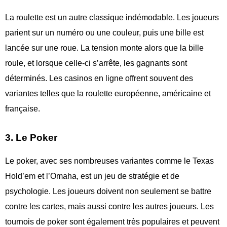
La roulette est un autre classique indémodable. Les joueurs
parient sur un numéro ou une couleur, puis une bille est
lancée sur une roue. La tension monte alors que la bille
roule, et lorsque celle-ci s’arrête, les gagnants sont
déterminés. Les casinos en ligne offrent souvent des
variantes telles que la roulette européenne, américaine et
française.
3. Le Poker
Le poker, avec ses nombreuses variantes comme le Texas
Hold’em et l’Omaha, est un jeu de stratégie et de
psychologie. Les joueurs doivent non seulement se battre
contre les cartes, mais aussi contre les autres joueurs. Les
tournois de poker sont également très populaires et peuvent