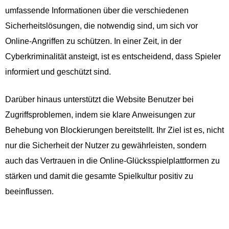
umfassende Informationen über die verschiedenen
Sicherheitslösungen, die notwendig sind, um sich vor
Online-Angriffen zu schützen. In einer Zeit, in der
Cyberkriminalität ansteigt, ist es entscheidend, dass Spieler
informiert und geschützt sind.
Darüber hinaus unterstützt die Website Benutzer bei
Zugriffsproblemen, indem sie klare Anweisungen zur
Behebung von Blockierungen bereitstellt. Ihr Ziel ist es, nicht
nur die Sicherheit der Nutzer zu gewährleisten, sondern
auch das Vertrauen in die Online-Glücksspielplattformen zu
stärken und damit die gesamte Spielkultur positiv zu
beeinflussen.