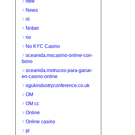
new
News
nl
Nnbet
no
No KYC Casino
oceanida.mxcasino-online-con-
bono
oceanida.mxtrucos-para-ganar-
en-casino-online
ogukindustryconference.co.uk
OM
OM cc
Online
Online casino
pl