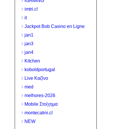
IGAMING
imtri.cl
it
Jackpot Bob Casino en Ligne
jan1
jan3
jan4
Kitchen
koboldportugal
Live Καζίνο
med
melhores-2026
Mobile Στοίχημα
montecatini.cl
NEW