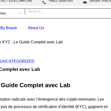
CONTACT US & COMPLAIN
+8801730097450
ORDER TRA


 By Brand
About Us
s KYC : Le Guide Complet avec Lab
UNCATEGORIZED
 Complet avec Lab
 Guide Complet avec Lab
rmation radicale avec l’émergence des crypto-monnaies. Les
t pas de processus de vérification d’identité (KYC), gagnent en