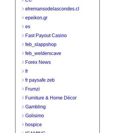
elremansodelascondes.cl
epeikon.gr
es
Fast Payout Casino
feb_slappshop
feb_welderscave
Forex News
fr
fr paysafe zeb
Frumzi
Furniture & Home Décor
Gambling
Golisimo
hospice