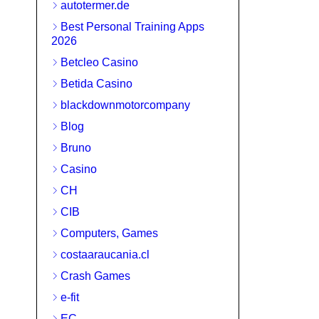
autotermer.de
Best Personal Training Apps
2026
Betcleo Casino
Betida Casino
blackdownmotorcompany
Blog
Bruno
Casino
CH
CIB
Computers, Games
costaaraucania.cl
Crash Games
e-fit
EC