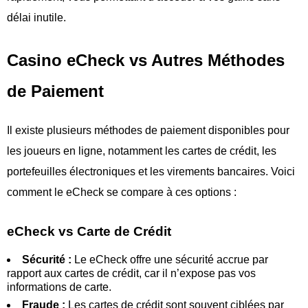
délai inutile.
Casino eCheck vs Autres Méthodes
de Paiement
Il existe plusieurs méthodes de paiement disponibles pour
les joueurs en ligne, notamment les cartes de crédit, les
portefeuilles électroniques et les virements bancaires. Voici
comment le eCheck se compare à ces options :
eCheck vs Carte de Crédit
Sécurité :
Le eCheck offre une sécurité accrue par
rapport aux cartes de crédit, car il n’expose pas vos
informations de carte.
Fraude :
Les cartes de crédit sont souvent ciblées par