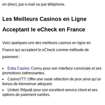
en direct, par e-mail ou par téléphone.
Les Meilleurs Casinos en Ligne
Acceptant le eCheck en France
Voici quelques-uns des meilleurs casinos en ligne en
France qui acceptent le eCheck comme méthode de
paiement :
Extra Casino
: Connu pour son interface conviviale et ses
promotions intéressantes.
Casino777: Offre une vaste sélection de jeux ainsi qu’un
bonus de bienvenue attrayant.
Unibet: Réputé pour son excellent service client et ses
options de paiement variées.