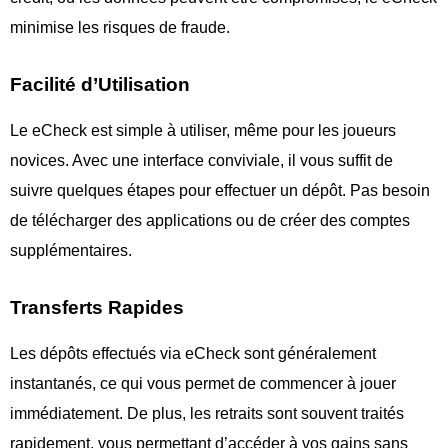
minimise les risques de fraude.
Facilité d’Utilisation
Le eCheck est simple à utiliser, même pour les joueurs
novices. Avec une interface conviviale, il vous suffit de
suivre quelques étapes pour effectuer un dépôt. Pas besoin
de télécharger des applications ou de créer des comptes
supplémentaires.
Transferts Rapides
Les dépôts effectués via eCheck sont généralement
instantanés, ce qui vous permet de commencer à jouer
immédiatement. De plus, les retraits sont souvent traités
rapidement, vous permettant d’accéder à vos gains sans