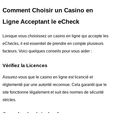
Comment Choisir un Casino en
Ligne Acceptant le eCheck
Lorsque vous choisissez un casino en ligne qui accepte les
eChecks, il est essentiel de prendre en compte plusieurs
facteurs. Voici quelques conseils pour vous aider :
Vérifiez la Licences
Assurez-vous que le casino en ligne est licencié et
réglementé par une autorité reconnue. Cela garantit que le
site fonctionne légalement et suit des normes de sécurité
strictes.