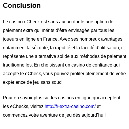
Conclusion
Le casino eCheck est sans aucun doute une option de
paiement extra qui mérite d’être envisagée par tous les
joueurs en ligne en France. Avec ses nombreux avantages,
notamment la sécurité, la rapidité et la facilité d’utilisation, il
représente une alternative solide aux méthodes de paiement
traditionnelles. En choisissant un casino de confiance qui
accepte le eCheck, vous pouvez profiter pleinement de votre
expérience de jeu sans souci.
Pour en savoir plus sur les casinos en ligne qui acceptent
les eChecks, visitez
http://fr-extra-casino.com/
et
commencez votre aventure de jeu dès aujourd’hui!