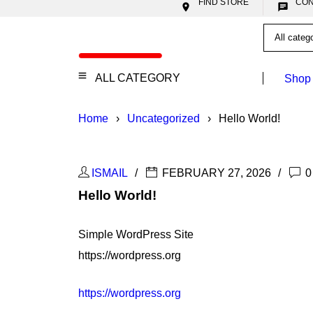
FIND STORE


ALL CATEGORY
Shop
Home
›
Uncategorized
›
Hello World!
ISMAIL
FEBRUARY 27, 2026
0
Hello World!
Simple WordPress Site
https://wordpress.org
https://wordpress.org