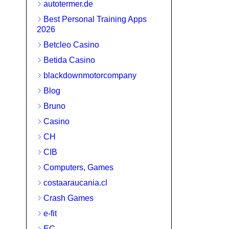
autotermer.de
Best Personal Training Apps
2026
Betcleo Casino
Betida Casino
blackdownmotorcompany
Blog
Bruno
Casino
CH
CIB
Computers, Games
costaaraucania.cl
Crash Games
e-fit
EC