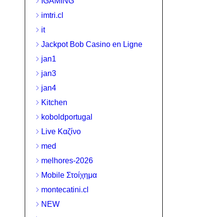
IGAMING
imtri.cl
it
Jackpot Bob Casino en Ligne
jan1
jan3
jan4
Kitchen
koboldportugal
Live Καζίνο
med
melhores-2026
Mobile Στοίχημα
montecatini.cl
NEW