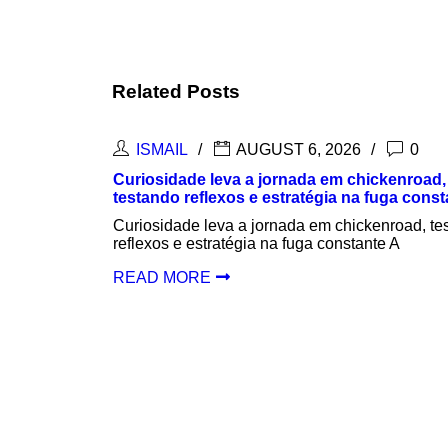
Related Posts
ST 6, 2026
0
ISMAIL
AUGUST 6,
ornada em chickenroad,
Estrategias óptimas para so
stratégia na fuga constante
chickenroad y mejorar tu 
rnada em chickenroad, testando
Estrategias óptimas para sobr
a fuga constante A
chickenroad y mejorar tu pu
READ MORE