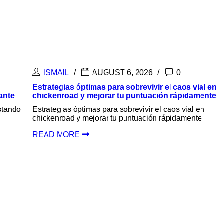
 2026
0
ISMAIL
AUGUST 6, 2026
brevivir el caos vial en
Obliczenia i szczęście w plinko 
puntuación rápidamente
emocjonującą rozrywkę dla każd
kasynie online
evivir el caos vial en
ntuación rápidamente
Obliczenia i szczęście w plinko ga
emocjonującą rozrywkę dla każdeg
kasynie
READ MORE