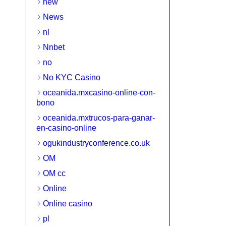
new
News
nl
Nnbet
no
No KYC Casino
oceanida.mxcasino-online-con-
bono
oceanida.mxtrucos-para-ganar-
en-casino-online
ogukindustryconference.co.uk
OM
OM cc
Online
Online casino
pl