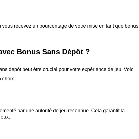
où vous recevez un pourcentage de votre mise en tant que bonus
avec Bonus Sans Dépôt ?
ans dépôt peut être crucial pour votre expérience de jeu. Voici
 choix :
lementé par une autorité de jeu reconnue. Cela garantit la
jeux.