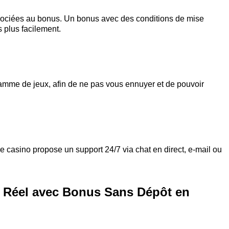
ssociées au bonus. Un bonus avec des conditions de mise
 plus facilement.
amme de jeux, afin de ne pas vous ennuyer et de pouvoir
i le casino propose un support 24/7 via chat en direct, e-mail ou
t Réel avec Bonus Sans Dépôt en