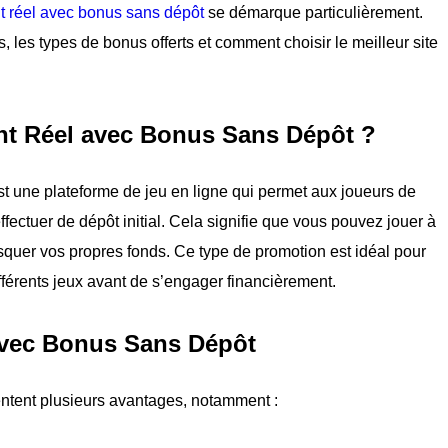
t réel avec bonus sans dépôt
se démarque particulièrement.
, les types de bonus offerts et comment choisir le meilleur site
nt Réel avec Bonus Sans Dépôt ?
t une plateforme de jeu en ligne qui permet aux joueurs de
ffectuer de dépôt initial. Cela signifie que vous pouvez jouer à
isquer vos propres fonds. Ce type de promotion est idéal pour
férents jeux avant de s’engager financièrement.
avec Bonus Sans Dépôt
entent plusieurs avantages, notamment :