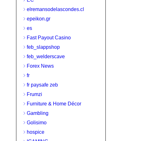
elremansodelascondes.cl
epeikon.gr
es
Fast Payout Casino
feb_slappshop
feb_welderscave
Forex News
fr
fr paysafe zeb
Frumzi
Furniture & Home Décor
Gambling
Golisimo
hospice