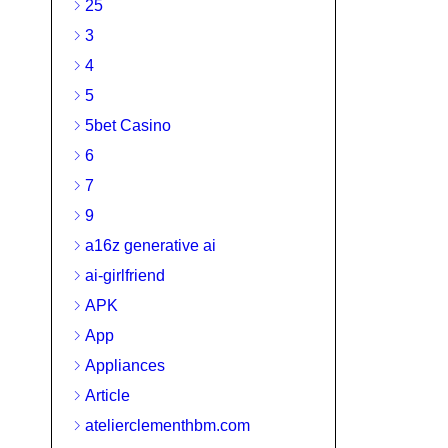
25
3
4
5
5bet Casino
6
7
9
a16z generative ai
ai-girlfriend
APK
App
Appliances
Article
atelierclementhbm.com