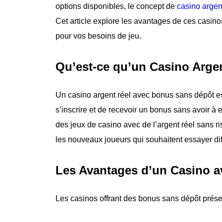
options disponibles, le concept de
casino argen
Cet article explore les avantages de ces casinos
pour vos besoins de jeu.
Qu’est-ce qu’un Casino Arge
Un casino argent réel avec bonus sans dépôt es
s’inscrire et de recevoir un bonus sans avoir à e
des jeux de casino avec de l’argent réel sans r
les nouveaux joueurs qui souhaitent essayer dif
Les Avantages d’un Casino 
Les casinos offrant des bonus sans dépôt prés