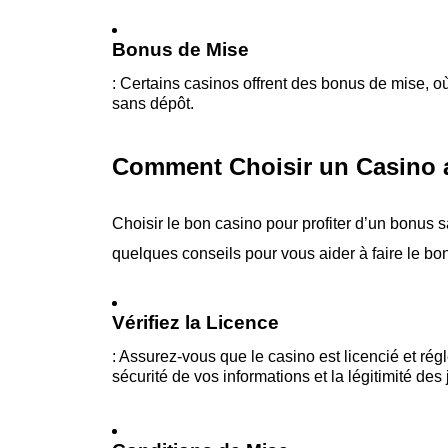
Bonus de Mise
: Certains casinos offrent des bonus de mise, 
sans dépôt.
Comment Choisir un Casino 
Choisir le bon casino pour profiter d’un bonus s
quelques conseils pour vous aider à faire le bon
Vérifiez la Licence
: Assurez-vous que le casino est licencié et rég
sécurité de vos informations et la légitimité des 