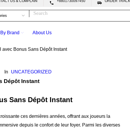
CONTACT US & COMPLAIN
+8801730097450
ORDER TRA


 By Brand
About Us
l avec Bonus Sans Dépôt Instant
In
UNCATEGORIZED
 Dépôt Instant
us Sans Dépôt Instant
roissante ces dernières années, offrant aux joueurs la
immersive depuis le confort de leur foyer. Parmi les diverses