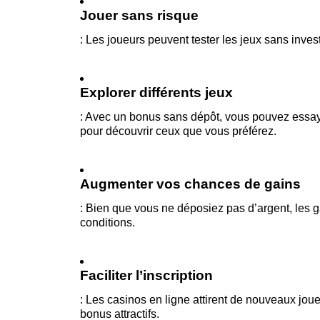
Jouer sans risque
: Les joueurs peuvent tester les jeux sans investi
Explorer différents jeux
: Avec un bonus sans dépôt, vous pouvez essaye
pour découvrir ceux que vous préférez.
Augmenter vos chances de gains
: Bien que vous ne déposiez pas d’argent, les g
conditions.
Faciliter l’inscription
: Les casinos en ligne attirent de nouveaux joueu
bonus attractifs.