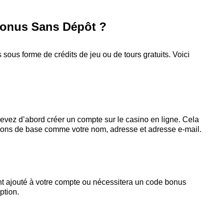
onus Sans Dépôt ?
sous forme de crédits de jeu ou de tours gratuits. Voici
evez d’abord créer un compte sur le casino en ligne. Cela
tions de base comme votre nom, adresse et adresse e-mail.
ent ajouté à votre compte ou nécessitera un code bonus
ption.