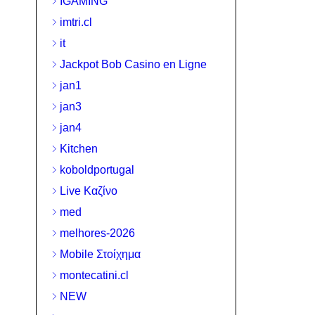
IGAMING
imtri.cl
it
Jackpot Bob Casino en Ligne
jan1
jan3
jan4
Kitchen
koboldportugal
Live Καζίνο
med
melhores-2026
Mobile Στοίχημα
montecatini.cl
NEW