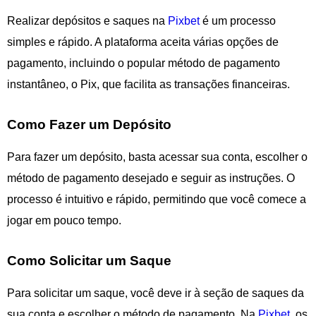
Realizar depósitos e saques na
Pixbet
é um processo
simples e rápido. A plataforma aceita várias opções de
pagamento, incluindo o popular método de pagamento
instantâneo, o Pix, que facilita as transações financeiras.
Como Fazer um Depósito
Para fazer um depósito, basta acessar sua conta, escolher o
método de pagamento desejado e seguir as instruções. O
processo é intuitivo e rápido, permitindo que você comece a
jogar em pouco tempo.
Como Solicitar um Saque
Para solicitar um saque, você deve ir à seção de saques da
sua conta e escolher o método de pagamento. Na
Pixbet
, os