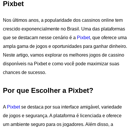
Pixbet
Nos últimos anos, a popularidade dos cassinos online tem
crescido exponencialmente no Brasil. Uma das plataformas
que se destacam nesse cenário é a
Pixbet
, que oferece uma
ampla gama de jogos e oportunidades para ganhar dinheiro.
Neste artigo, vamos explorar os melhores jogos de cassino
disponíveis na Pixbet e como você pode maximizar suas
chances de sucesso.
Por que Escolher a Pixbet?
A
Pixbet
se destaca por sua interface amigável, variedade
de jogos e segurança. A plataforma é licenciada e oferece
um ambiente seguro para os jogadores. Além disso, a