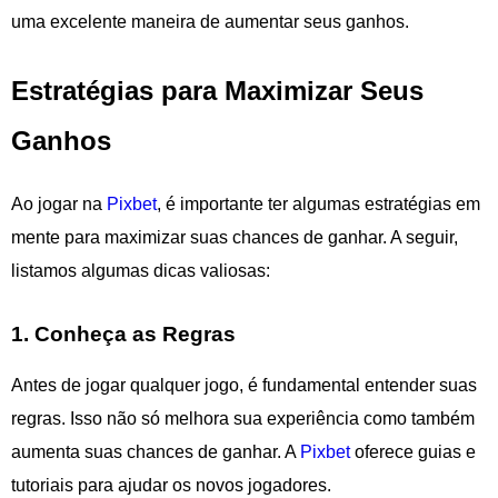
uma excelente maneira de aumentar seus ganhos.
Estratégias para Maximizar Seus
Ganhos
Ao jogar na
Pixbet
, é importante ter algumas estratégias em
mente para maximizar suas chances de ganhar. A seguir,
listamos algumas dicas valiosas:
1. Conheça as Regras
Antes de jogar qualquer jogo, é fundamental entender suas
regras. Isso não só melhora sua experiência como também
aumenta suas chances de ganhar. A
Pixbet
oferece guias e
tutoriais para ajudar os novos jogadores.