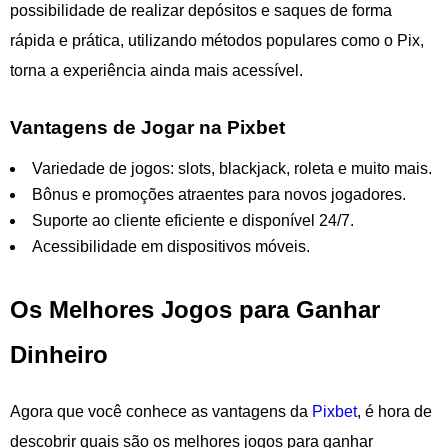
possibilidade de realizar depósitos e saques de forma
rápida e prática, utilizando métodos populares como o Pix,
torna a experiência ainda mais acessível.
Vantagens de Jogar na Pixbet
Variedade de jogos: slots, blackjack, roleta e muito mais.
Bônus e promoções atraentes para novos jogadores.
Suporte ao cliente eficiente e disponível 24/7.
Acessibilidade em dispositivos móveis.
Os Melhores Jogos para Ganhar
Dinheiro
Agora que você conhece as vantagens da
Pixbet
, é hora de
descobrir quais são os melhores jogos para ganhar