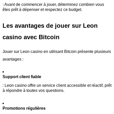
: Avant de commencer à jouer, déterminez combien vous
êtes prêt à dépenser et respectez ce budget.
Les avantages de jouer sur Leon
casino avec Bitcoin
Jouer sur Leon casino en utilisant Bitcoin présente plusieurs
avantages :
Support client fiable
: Leon casino offre un service client accessible et réactif, prêt
à répondre à toutes vos questions.
Promotions régulières