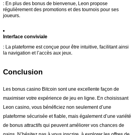
: En plus des bonus de bienvenue, Leon propose
régulièrement des promotions et des tournois pour ses
joueurs.
Interface conviviale
: La plateforme est conçue pour être intuitive, facilitant ainsi
la navigation et l’accès aux jeux.
Conclusion
Les bonus casino Bitcoin sont une excellente façon de
maximiser votre expérience de jeu en ligne. En choisissant
Leon casino, vous bénéficiez non seulement d’une
plateforme sécurisée et fiable, mais également d’une variété
de bonus attractifs qui peuvent améliorer vos chances de
gains. N’hésitez pas à vous inscrire, à explorer les offres de