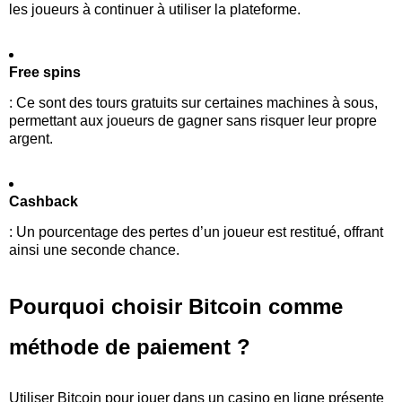
les joueurs à continuer à utiliser la plateforme.
Free spins
: Ce sont des tours gratuits sur certaines machines à sous,
permettant aux joueurs de gagner sans risquer leur propre
argent.
Cashback
: Un pourcentage des pertes d’un joueur est restitué, offrant
ainsi une seconde chance.
Pourquoi choisir Bitcoin comme
méthode de paiement ?
Utiliser Bitcoin pour jouer dans un casino en ligne présente