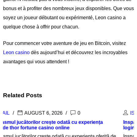
bonus et à profiter des nombreux jeux disponibles. Que vous
soyez un joueur débutant ou expérimenté, Leon casino a
quelque chose à offrir pour chacun.
Pour commencer votre aventure de jeu en Bitcoin, visitez
Leon casino
dès aujourd’hui et découvrez les incroyables
avantages qui vous attendent !
Related Posts
ISMAIL
AUGUST 6, 2026
0
xperiența
Inspanningen belonen met een succesvoll
login en aantrekkelijke uitbetalingen
iența oferită de
Inspanningen belonen met een succesvolle t