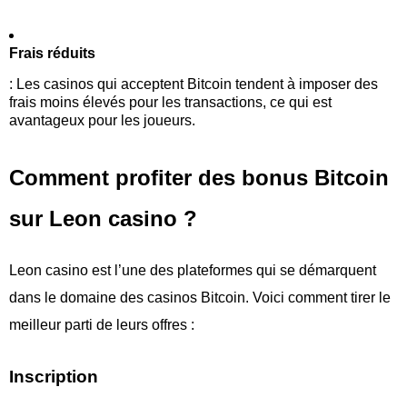
Frais réduits
: Les casinos qui acceptent Bitcoin tendent à imposer des
frais moins élevés pour les transactions, ce qui est
avantageux pour les joueurs.
Comment profiter des bonus Bitcoin
sur Leon casino ?
Leon casino est l’une des plateformes qui se démarquent
dans le domaine des casinos Bitcoin. Voici comment tirer le
meilleur parti de leurs offres :
Inscription