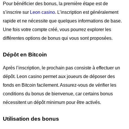
Pour bénéficier des bonus, la première étape est de
s’inscrire sur
Leon casino
. L’inscription est généralement
rapide et ne nécessite que quelques informations de base.
Une fois votre compte créé, vous pourrez explorer les
différentes options de bonus qui vous sont proposées.
Dépôt en Bitcoin
Après l’inscription, le prochain pas consiste à effectuer un
dépôt. Leon casino permet aux joueurs de déposer des
fonds en Bitcoin facilement. Assurez-vous de vérifier les
conditions du bonus de bienvenue, car certains bonus
nécessitent un dépôt minimum pour être activés.
Utilisation des bonus