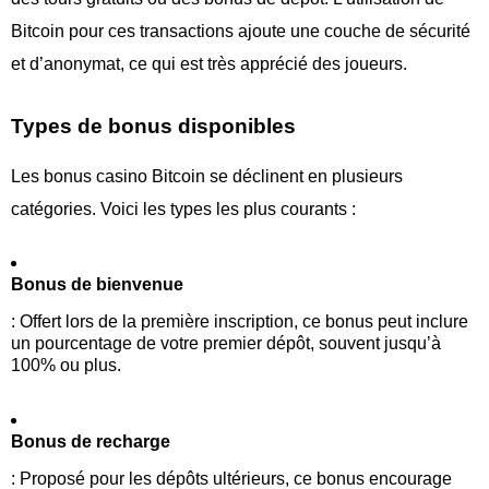
Bitcoin pour ces transactions ajoute une couche de sécurité
et d’anonymat, ce qui est très apprécié des joueurs.
Types de bonus disponibles
Les bonus casino Bitcoin se déclinent en plusieurs
catégories. Voici les types les plus courants :
Bonus de bienvenue
: Offert lors de la première inscription, ce bonus peut inclure
un pourcentage de votre premier dépôt, souvent jusqu’à
100% ou plus.
Bonus de recharge
: Proposé pour les dépôts ultérieurs, ce bonus encourage