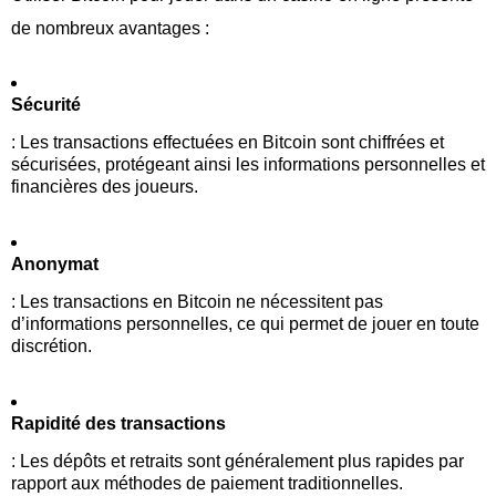
de nombreux avantages :
Sécurité
: Les transactions effectuées en Bitcoin sont chiffrées et
sécurisées, protégeant ainsi les informations personnelles et
financières des joueurs.
Anonymat
: Les transactions en Bitcoin ne nécessitent pas
d’informations personnelles, ce qui permet de jouer en toute
discrétion.
Rapidité des transactions
: Les dépôts et retraits sont généralement plus rapides par
rapport aux méthodes de paiement traditionnelles.