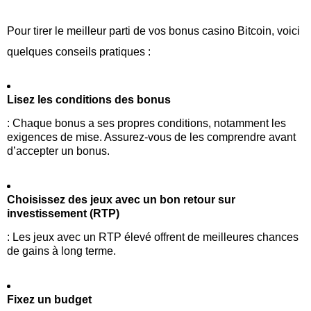
Pour tirer le meilleur parti de vos bonus casino Bitcoin, voici
quelques conseils pratiques :
Lisez les conditions des bonus
: Chaque bonus a ses propres conditions, notamment les
exigences de mise. Assurez-vous de les comprendre avant
d’accepter un bonus.
Choisissez des jeux avec un bon retour sur
investissement (RTP)
: Les jeux avec un RTP élevé offrent de meilleures chances
de gains à long terme.
Fixez un budget