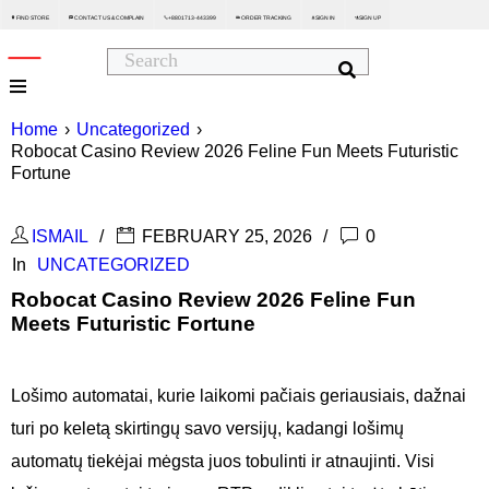
FIND STORE
CONTACT US & COMPLAIN
+8801713-443399
ORDER TRACKING
SIGN IN
SIGN UP






Home
›
Uncategorized
›
Robocat Casino Review 2026 Feline Fun Meets Futuristic
Fortune
ISMAIL
FEBRUARY 25, 2026
0
In
UNCATEGORIZED
Robocat Casino Review 2026 Feline Fun
Meets Futuristic Fortune
Lošimo automatai, kurie laikomi pačiais geriausiais, dažnai
turi po keletą skirtingų savo versijų, kadangi lošimų
automatų tiekėjai mėgsta juos tobulinti ir atnaujinti. Visi