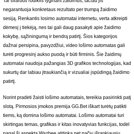
Tai svarbus rodiklis lyginant žaidimus, tačiau jis
negarantuoja konkretaus rezultato per trumpą žaidimo
sesiją. Renkantis losimo automatai internetu, verta atkreipti
dėmesį į tiekėją, nes tai gali daug pasakyti apie žaidimo
kokybę, sąžiningumą ir bendrą patirtį. Šios kategorijos
dažnai persipina, pavyzdžiui, video lošimo automatas gali
turėti progresinį aukso puodą ir būti firminis. Šie žaidimų
automatai naudoja pažangias 3D grafikos technologijas, kad
sukurtų dar labiau įtraukiančią ir vizualiai įspūdingą žaidimo
patirtį.
Norint pradėti žaisti lošimo automatais, tereikia pasirinkti patį
slotą. Pirmosios įmokos premija GG.Bet iškart turėtų patikti
tiems, ką domina lošimo automatai. Lošimo automatai turi
skirtingas temas, grafikas ir kitas inovatyvias funkcijas, todėl
pagal šį aspektą Wazbee atitinka net pačių išrankiausių