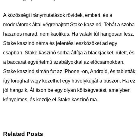
A közösségi iránymutatások rövidek, emberi, és a
moderátorok által végrehajtott Stake kaszinó, Tehát a szoba
hasznos marad, nem kaotikus. Ha valaki túl hangosan lesz,
Stake kaszinó néma és jelentési eszközöket ad egy
csapban. Stake kaszinó sorba állítja a blackjacket, rulett, és
a baccarat egyértelmű szabályokkal az előcsarnokban.
Stake kaszinó simán fut az iPhone -on, Android, és tabletták,
így foroghat vagy kezelhet egy hüvelykujját a buszon. Ha ez
jól hangzik, Állítson be egy olyan költségvetést, amelyben
kényelmes, és kezdje el Stake kaszinó ma.
Related Posts