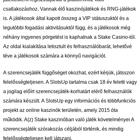
csatlakozáshoz. Vannak élő kaszinójátékok és RNG-játékok
is. A játékosok által kapott összeg a VIP státuszuktól és a
legutóbbi fogadási aktivitásuktól függ, és a játékosok még
néhány ingyenes pörgetést is kaphatnak a Stake Casino-tól.
Az oldal kialakítása letisztult és felhasználóbarát, lehetővé
téve a játékosok számára a könnyű navigációt.
A szerencsejáték függőséget okozhat, ezért kérjük, játsszon
felelősségteljesen. A SlotsUp tartalma csak 18 év feletti vagy
a jogilag előírt szerencsejáték-korhatárt elérő felhasználók
számára készült. A SlotsUp egy információs és többfunkciós
projekt az online kaszinók területén, amely 2015 óta
működik. A(z) Stake kaszinóban való játék követelményei A
szerencsejáték szórakozás céljából történik, és mindig
felelősségteljesen kell játszani.