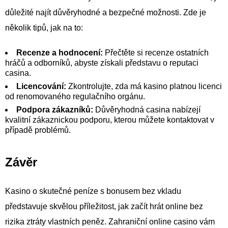
důležité najít důvěryhodné a bezpečné možnosti. Zde je
několik tipů, jak na to:
Recenze a hodnocení:
Přečtěte si recenze ostatních
hráčů a odborníků, abyste získali představu o reputaci
casina.
Licencování:
Zkontrolujte, zda má kasino platnou licenci
od renomovaného regulačního orgánu.
Podpora zákazníků:
Důvěryhodná casina nabízejí
kvalitní zákaznickou podporu, kterou můžete kontaktovat v
případě problémů.
Závěr
Kasino o skutečné peníze s bonusem bez vkladu
představuje skvělou příležitost, jak začít hrát online bez
rizika ztráty vlastních peněz. Zahraniční online casino vám