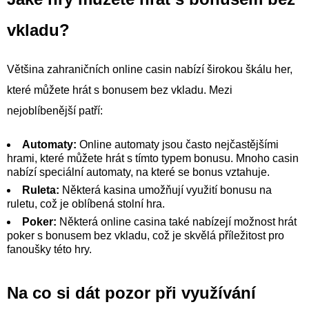
vkladu?
Většina zahraničních online casin nabízí širokou škálu her,
které můžete hrát s bonusem bez vkladu. Mezi
nejoblíbenější patří:
Automaty:
Online automaty jsou často nejčastějšími
hrami, které můžete hrát s tímto typem bonusu. Mnoho casin
nabízí speciální automaty, na které se bonus vztahuje.
Ruleta:
Některá kasina umožňují využití bonusu na
ruletu, což je oblíbená stolní hra.
Poker:
Některá online casina také nabízejí možnost hrát
poker s bonusem bez vkladu, což je skvělá příležitost pro
fanoušky této hry.
Na co si dát pozor při využívání