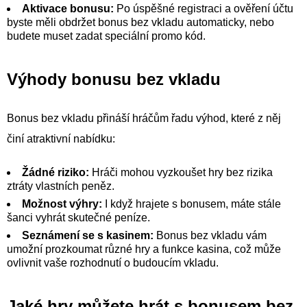
Aktivace bonusu:
Po úspěšné registraci a ověření účtu
byste měli obdržet bonus bez vkladu automaticky, nebo
budete muset zadat speciální promo kód.
Výhody bonusu bez vkladu
Bonus bez vkladu přináší hráčům řadu výhod, které z něj
činí atraktivní nabídku:
Žádné riziko:
Hráči mohou vyzkoušet hry bez rizika
ztráty vlastních peněz.
Možnost výhry:
I když hrajete s bonusem, máte stále
šanci vyhrát skutečné peníze.
Seznámení se s kasinem:
Bonus bez vkladu vám
umožní prozkoumat různé hry a funkce kasina, což může
ovlivnit vaše rozhodnutí o budoucím vkladu.
Jaké hry můžete hrát s bonusem bez