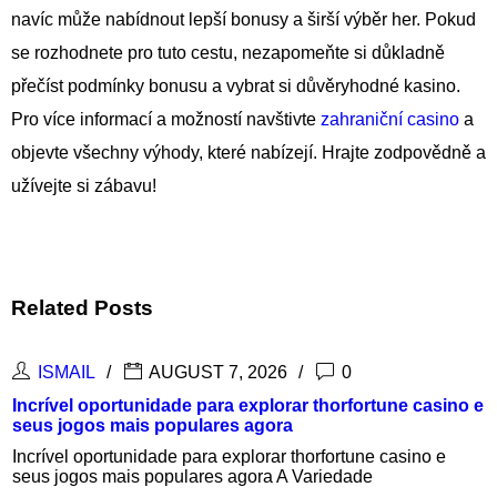
navíc může nabídnout lepší bonusy a širší výběr her. Pokud
se rozhodnete pro tuto cestu, nezapomeňte si důkladně
přečíst podmínky bonusu a vybrat si důvěryhodné kasino.
Pro více informací a možností navštivte
zahraniční casino
a
objevte všechny výhody, které nabízejí. Hrajte zodpovědně a
užívejte si zábavu!
Related Posts
ISMAIL
AUGUST 7, 2026
0
Incrível oportunidade para explorar thorfortune casino e
seus jogos mais populares agora
Incrível oportunidade para explorar thorfortune casino e
seus jogos mais populares agora A Variedade