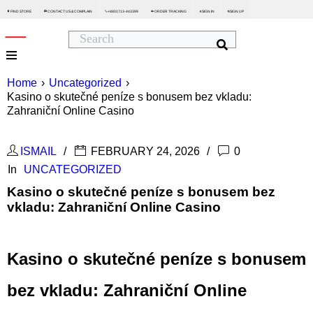
FIND STORE
CONTACT US & COMPLAIN
+8801713-443399
ORDER TRACKING
SIGN IN
SIGN UP






Home
›
Uncategorized
›
Kasino o skutečné peníze s bonusem bez vkladu:
Zahraniční Online Casino
ISMAIL
FEBRUARY 24, 2026
0
In
UNCATEGORIZED
Kasino o skutečné peníze s bonusem bez
vkladu: Zahraniční Online Casino
Kasino o skutečné peníze s bonusem
bez vkladu: Zahraniční Online