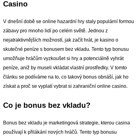
Casino
V dnešní době se online hazardní hry staly populární formou
zábavy pro mnoho lidí po celém světě. Jednou z
nejatraktivnějších možností, jak začít hrát, je kasino o
skutečné peníze s bonusem bez vkladu. Tento typ bonusu
umožňuje hráčům vyzkoušet si hry a potenciálně vyhrát
peníze, aniž by museli vkládat vlastní prostředky. V tomto
článku se podíváme na to, co takový bonus obnáší, jak ho
získat a proč se vyplatí vybrat si zahraniční online casino.
Co je bonus bez vkladu?
Bonus bez vkladu je marketingová strategie, kterou casina
používají k přilákání nových hráčů. Tento typ bonusu