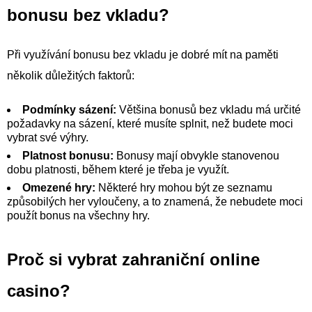
bonusu bez vkladu?
Při využívání bonusu bez vkladu je dobré mít na paměti
několik důležitých faktorů:
Podmínky sázení:
Většina bonusů bez vkladu má určité
požadavky na sázení, které musíte splnit, než budete moci
vybrat své výhry.
Platnost bonusu:
Bonusy mají obvykle stanovenou
dobu platnosti, během které je třeba je využít.
Omezené hry:
Některé hry mohou být ze seznamu
způsobilých her vyloučeny, a to znamená, že nebudete moci
použít bonus na všechny hry.
Proč si vybrat zahraniční online
casino?