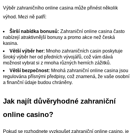
Výběr zahraničního online casina může přinést několik
výhod. Mezi ně patří:
Širší nabídka bonusů:
Zahraniční online casina často
nabízejí atraktivnější bonusy a promo akce než česká
kasina.
Větší výběr her:
Mnoho zahraničních casin poskytuje
široký výběr her od předních vývojářů, což vám dává
možnost vybrat si z mnoha různých herních zážitků.
Větší bezpečnost:
Mnohá zahraniční online casina jsou
regulována přísnými předpisy, což znamená, že vaše osobní
a finanční údaje budou chráněny.
Jak najít důvěryhodné zahraniční
online casino?
Pokud se rozhodnete vyzkoušet zahraniční online casino, je