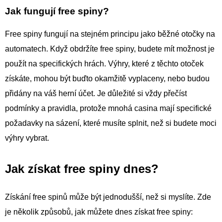
Jak fungují free spiny?
Free spiny fungují na stejném principu jako běžné otočky na
automatech. Když obdržíte free spiny, budete mít možnost je
použít na specifických hrách. Výhry, které z těchto otoček
získáte, mohou být buďto okamžitě vyplaceny, nebo budou
přidány na váš herní účet. Je důležité si vždy přečíst
podmínky a pravidla, protože mnohá casina mají specifické
požadavky na sázení, které musíte splnit, než si budete moci
výhry vybrat.
Jak získat free spiny dnes?
Získání free spinů může být jednodušší, než si myslíte. Zde
je několik způsobů, jak můžete dnes získat free spiny: