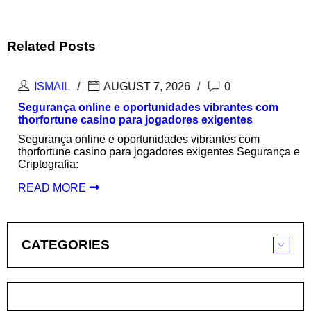
Related Posts
ISMAIL
AUGUST 7, 2026
0
Segurança online e oportunidades vibrantes com
thorfortune casino para jogadores exigentes
Segurança online e oportunidades vibrantes com
thorfortune casino para jogadores exigentes Segurança e
Criptografia:
READ MORE
CATEGORIES