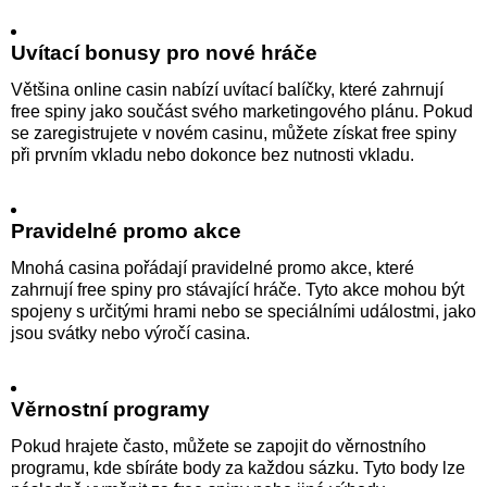
Uvítací bonusy pro nové hráče
Většina online casin nabízí uvítací balíčky, které zahrnují
free spiny jako součást svého marketingového plánu. Pokud
se zaregistrujete v novém casinu, můžete získat free spiny
při prvním vkladu nebo dokonce bez nutnosti vkladu.
Pravidelné promo akce
Mnohá casina pořádají pravidelné promo akce, které
zahrnují free spiny pro stávající hráče. Tyto akce mohou být
spojeny s určitými hrami nebo se speciálními událostmi, jako
jsou svátky nebo výročí casina.
Věrnostní programy
Pokud hrajete často, můžete se zapojit do věrnostního
programu, kde sbíráte body za každou sázku. Tyto body lze