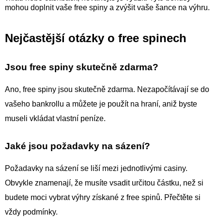
mohou doplnit vaše free spiny a zvýšit vaše šance na výhru.
Nejčastější otázky o free spinech
Jsou free spiny skutečně zdarma?
Ano, free spiny jsou skutečně zdarma. Nezapočítávají se do
vašeho bankrollu a můžete je použít na hraní, aniž byste
museli vkládat vlastní peníze.
Jaké jsou požadavky na sázení?
Požadavky na sázení se liší mezi jednotlivými casiny.
Obvykle znamenají, že musíte vsadit určitou částku, než si
budete moci vybrat výhry získané z free spinů. Přečtěte si
vždy podmínky.