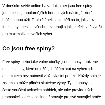
V dnešním světě online hazardních her jsou free spiny
jedním z nejpopulárnějších bonusových nástrojů, které si
hráči mohou užít. Tento článek se zaměří na to, jak získat
free spiny dnes, co všechno zahrnují a jak je efektivně využít
pro maximalizaci vašich výher.
Co jsou free spiny?
Free spiny, nebo také volné otočky, jsou bonusy nabízené
online casiny, které umožňují hráčům hrát na výherních
automatech bez nutnosti vložit vlastní peníze. Každý spin je
zdarma a může přinést skutečné výhry. Tyto bonusy jsou
často součástí uvítacích nabídek, ale také pravidelných
promoakcí, které si casino připravuje pro své stávající hráče.