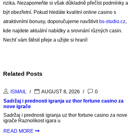
rizika. Nezapomeňte si však důkladně přečíst podmínky a
být obezřetní. Pokud hledáte kvalitní online casino s
atraktivními bonusy, doporučujeme navštívit
bs-studio.cz
,
kde najdete aktuální nabídky a srovnání různých casin.
Nechť vám štěstí přeje a užijte si hraní!
Related Posts
ISMAIL
AUGUST 8, 2026
0
Sadržaj i prednosti igranja uz thor fortune casino za
nove igrače
Sadržaj i prednosti igranja uz thor fortune casino za nove
igrače Raznolikost igara u
READ MORE