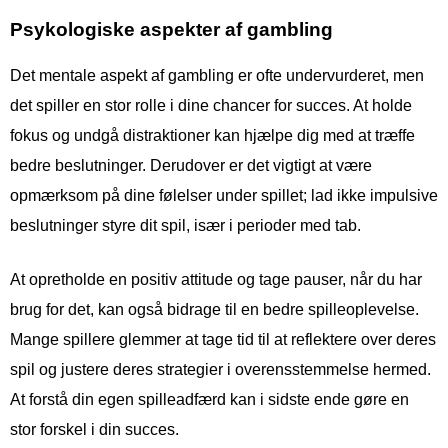
Psykologiske aspekter af gambling
Det mentale aspekt af gambling er ofte undervurderet, men
det spiller en stor rolle i dine chancer for succes. At holde
fokus og undgå distraktioner kan hjælpe dig med at træffe
bedre beslutninger. Derudover er det vigtigt at være
opmærksom på dine følelser under spillet; lad ikke impulsive
beslutninger styre dit spil, især i perioder med tab.
At opretholde en positiv attitude og tage pauser, når du har
brug for det, kan også bidrage til en bedre spilleoplevelse.
Mange spillere glemmer at tage tid til at reflektere over deres
spil og justere deres strategier i overensstemmelse hermed.
At forstå din egen spilleadfærd kan i sidste ende gøre en
stor forskel i din succes.