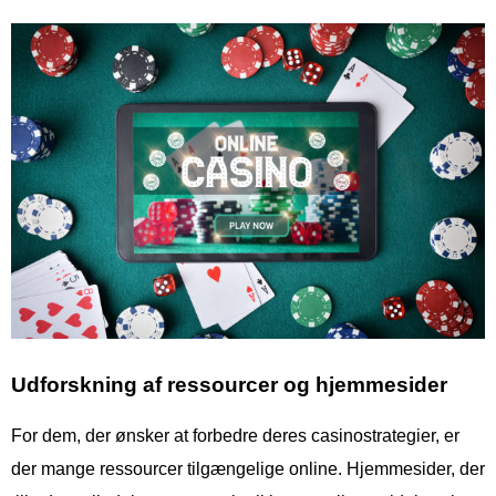
Udforskning af ressourcer og hjemmesider
For dem, der ønsker at forbedre deres casinostrategier, er
der mange ressourcer tilgængelige online. Hjemmesider, der