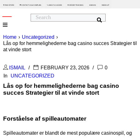
FIND STORE
CONTACT US & COMPLAIN
+8801713-443399
ORDER TRACKING
SIGN IN
SIGN UP






Home
›
Uncategorized
›
Lås op for hemmelighederne bag casino succes Strategier til
at vinde stort
ISMAIL
FEBRUARY 23, 2026
0
In
UNCATEGORIZED
Lås op for hemmelighederne bag casino
succes Strategier til at vinde stort
Forståelse af spilleautomater
Spilleautomater er blandt de mest populære casinospil, og