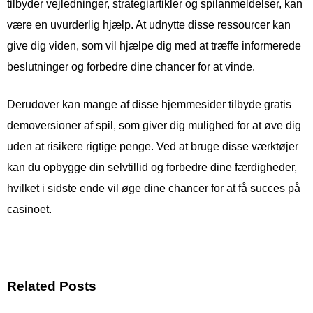
tilbyder vejledninger, strategiartikler og spilanmeldelser, kan
være en uvurderlig hjælp. At udnytte disse ressourcer kan
give dig viden, som vil hjælpe dig med at træffe informerede
beslutninger og forbedre dine chancer for at vinde.
Derudover kan mange af disse hjemmesider tilbyde gratis
demoversioner af spil, som giver dig mulighed for at øve dig
uden at risikere rigtige penge. Ved at bruge disse værktøjer
kan du opbygge din selvtillid og forbedre dine færdigheder,
hvilket i sidste ende vil øge dine chancer for at få succes på
casinoet.
Related Posts