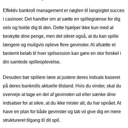
Effektiv bankroll management er nøglen til langsigtet succes
i casinoer. Det handler om at sætte en spillegrænse for dig
selv og holde dig til den. Dette hjælper ikke kun med at
beskytte dine penge, men det sikrer også, at du kan spille
længere og muligvis opleve flere gevinster. At afsætte et
bestemt beløb til hver spilsession kan gøre en stor forskel i
din samlede spilleoplevelse.
Desuden bør spillere lære at justere deres indsats baseret
på deres bankrolls aktuelle tilstand. Hvis du vinder, skal du
overveje at tage en del af gevinsten ud eller sænke dine
indsatser for at sikre, at du ikke mister alt, du har opnået. At
have en plan for både gevinster og tab vil give dig en mere
struktureret tilgang til dit spil.