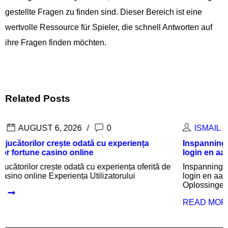
gestellte Fragen zu finden sind. Dieser Bereich ist eine
wertvolle Ressource für Spieler, die schnell Antworten auf
ihre Fragen finden möchten.
Related Posts
ISMAIL
AUGUST 6, 2026
0
a
Inspanningen belonen met een succesvolle thor 
login en aantrekkelijke uitbetalingen
erită de
Inspanningen belonen met een succesvolle thor fort
login en aantrekkelijke uitbetalingen Inlogproblemen
Oplossingen
READ MORE