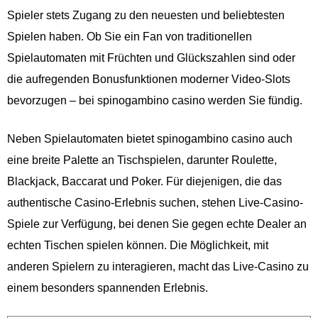
Spieler stets Zugang zu den neuesten und beliebtesten
Spielen haben. Ob Sie ein Fan von traditionellen
Spielautomaten mit Früchten und Glückszahlen sind oder
die aufregenden Bonusfunktionen moderner Video-Slots
bevorzugen – bei spinogambino casino werden Sie fündig.
Neben Spielautomaten bietet spinogambino casino auch
eine breite Palette an Tischspielen, darunter Roulette,
Blackjack, Baccarat und Poker. Für diejenigen, die das
authentische Casino-Erlebnis suchen, stehen Live-Casino-
Spiele zur Verfügung, bei denen Sie gegen echte Dealer an
echten Tischen spielen können. Die Möglichkeit, mit
anderen Spielern zu interagieren, macht das Live-Casino zu
einem besonders spannenden Erlebnis.