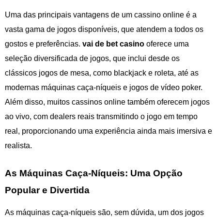
Uma das principais vantagens de um cassino online é a
vasta gama de jogos disponíveis, que atendem a todos os
gostos e preferências.
vai de bet casino
oferece uma
seleção diversificada de jogos, que inclui desde os
clássicos jogos de mesa, como blackjack e roleta, até as
modernas máquinas caça-níqueis e jogos de vídeo poker.
Além disso, muitos cassinos online também oferecem jogos
ao vivo, com dealers reais transmitindo o jogo em tempo
real, proporcionando uma experiência ainda mais imersiva e
realista.
As Máquinas Caça-Níqueis: Uma Opção
Popular e Divertida
As máquinas caça-níqueis são, sem dúvida, um dos jogos