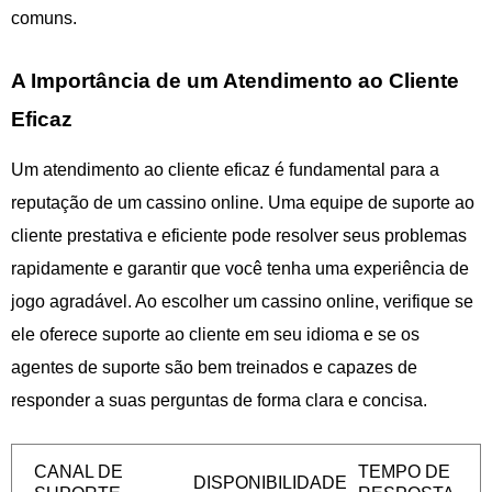
comuns.
A Importância de um Atendimento ao Cliente
Eficaz
Um atendimento ao cliente eficaz é fundamental para a
reputação de um cassino online. Uma equipe de suporte ao
cliente prestativa e eficiente pode resolver seus problemas
rapidamente e garantir que você tenha uma experiência de
jogo agradável. Ao escolher um cassino online, verifique se
ele oferece suporte ao cliente em seu idioma e se os
agentes de suporte são bem treinados e capazes de
responder a suas perguntas de forma clara e concisa.
CANAL DE
TEMPO DE
DISPONIBILIDADE