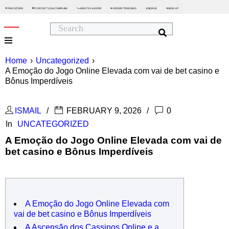
FIND STORE
CONTACT US & COMPLAIN
+8801713-443399
ORDER TRACKING
SIGN IN
SIGN UP






Home
›
Uncategorized
›
A Emoção do Jogo Online Elevada com vai de bet casino e
Bônus Imperdíveis
ISMAIL
FEBRUARY 9, 2026
0
In
UNCATEGORIZED
A Emoção do Jogo Online Elevada com vai de
bet casino e Bônus Imperdíveis
A Emoção do Jogo Online Elevada com
vai de bet casino e Bônus Imperdíveis
A Ascensão dos Cassinos Online e a