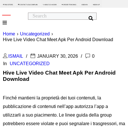
FIND STORE
CONTACT US & COMPLAIN
+8801713-443399
ORDER TRACKING
SIGN IN
SIGN UP






Home
›
Uncategorized
›
Hive Live Video Chat Meet Apk Per Android Download
ISMAIL
JANUARY 30, 2026
0
In
UNCATEGORIZED
Hive Live Video Chat Meet Apk Per Android
Download
Finché mantieni la proprietà dei tuoi contenuti, la
pubblicazione di contenuti nell’app autorizza l’app a
utilizzarli a suo piacimento. Le linee guida della group
potrebbero essere violate e puoi segnalare i trasgressori, ma