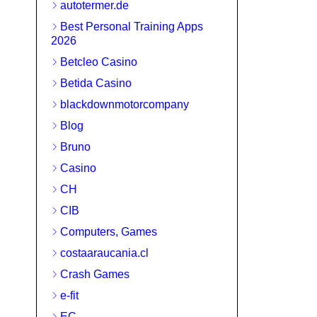
autotermer.de
Best Personal Training Apps
2026
Betcleo Casino
Betida Casino
blackdownmotorcompany
Blog
Bruno
Casino
CH
CIB
Computers, Games
costaaraucania.cl
Crash Games
e-fit
EC