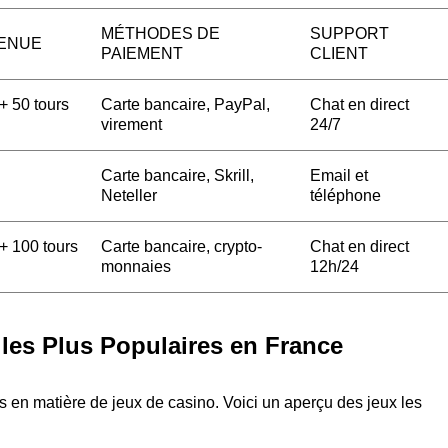
MÉTHODES DE
SUPPORT
VENUE
PAIEMENT
CLIENT
+ 50 tours
Carte bancaire, PayPal,
Chat en direct
virement
24/7
Carte bancaire, Skrill,
Email et
Neteller
téléphone
+ 100 tours
Carte bancaire, crypto-
Chat en direct
monnaies
12h/24
les Plus Populaires en France
s en matière de jeux de casino. Voici un aperçu des jeux les