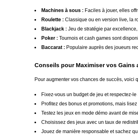
Machines à sous :
Faciles à jouer, elles of
Roulette :
Classique ou en version live, la r
Blackjack :
Jeu de stratégie par excellence, 
Poker :
Tournois et cash games sont disponi
Baccarat :
Populaire auprès des joueurs rec
Conseils pour Maximiser vos Gains 
Pour augmenter vos chances de succès, voici qu
Fixez-vous un budget de jeu et respectez-l
Profitez des bonus et promotions, mais lisez
Testez les jeux en mode démo avant de miser
Choisissez des jeux avec un taux de redistri
Jouez de manière responsable et sachez qua