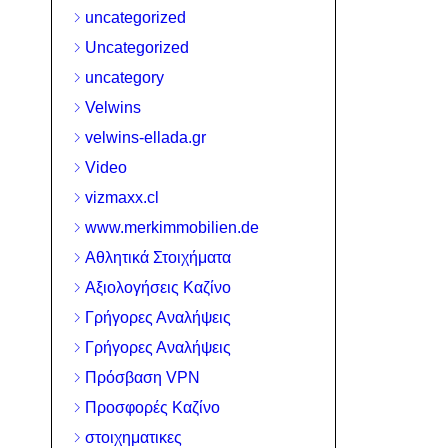
uncategorized
Uncategorized
uncategory
Velwins
velwins-ellada.gr
Video
vizmaxx.cl
www.merkimmobilien.de
Αθλητικά Στοιχήματα
Αξιολογήσεις Καζίνο
Γρήγορες Αναλήψεις
Γρήγορες Αναλήψεις
Πρόσβαση VPN
Προσφορές Καζίνο
στοιχηματικες