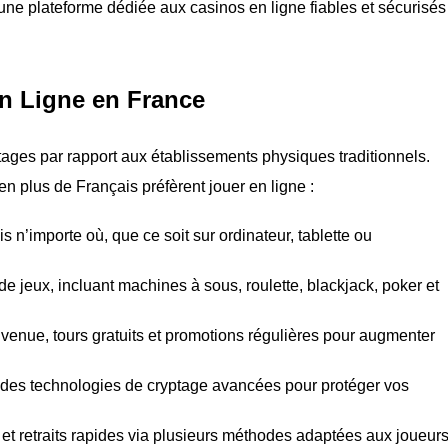
 une plateforme dédiée aux casinos en ligne fiables et sécurisés
n Ligne en France
tages par rapport aux établissements physiques traditionnels.
n plus de Français préfèrent jouer en ligne :
 n’importe où, que ce soit sur ordinateur, tablette ou
 jeux, incluant machines à sous, roulette, blackjack, poker et
venue, tours gratuits et promotions régulières pour augmenter
 des technologies de cryptage avancées pour protéger vos
et retraits rapides via plusieurs méthodes adaptées aux joueur