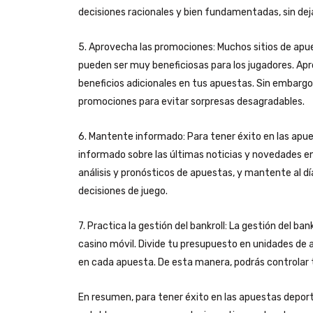
decisiones racionales y bien fundamentadas, sin deja
5. Aprovecha las promociones: Muchos sitios de apu
pueden ser muy beneficiosas para los jugadores. Apr
beneficios adicionales en tus apuestas. Sin embargo
promociones para evitar sorpresas desagradables.
6. Mantente informado: Para tener éxito en las apu
informado sobre las últimas noticias y novedades en 
análisis y pronósticos de apuestas, y mantente al d
decisiones de juego.
7. Practica la gestión del bankroll: La gestión del b
casino móvil. Divide tu presupuesto en unidades de 
en cada apuesta. De esta manera, podrás controlar t
En resumen, para tener éxito en las apuestas depor