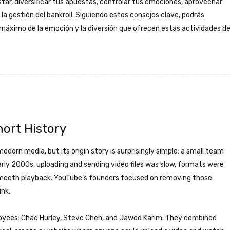
tar, diversificar tus apuestas, controlar tus emociones, aprovechar
a gestión del bankroll. Siguiendo estos consejos clave, podrás
 máximo de la emoción y la diversión que ofrecen estas actividades d
ort History
modern media, but its origin story is surprisingly simple: a small team
arly 2000s, uploading and sending video files was slow, formats were
 smooth playback. YouTube’s founders focused on removing those
ink.
yees: Chad Hurley, Steve Chen, and Jawed Karim. They combined