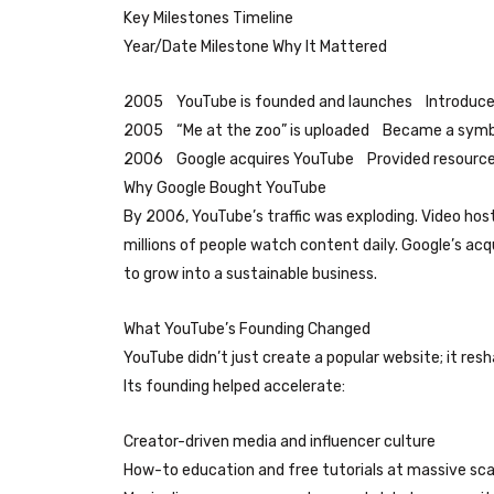
Key Milestones Timeline
Year/Date Milestone Why It Mattered
2005 YouTube is founded and launches Introduced
2005 “Me at the zoo” is uploaded Became a symbo
2006 Google acquires YouTube Provided resources 
Why Google Bought YouTube
By 2006, YouTube’s traffic was exploding. Video ho
millions of people watch content daily. Google’s ac
to grow into a sustainable business.
What YouTube’s Founding Changed
YouTube didn’t just create a popular website; it res
Its founding helped accelerate:
Creator-driven media and influencer culture
How-to education and free tutorials at massive sca