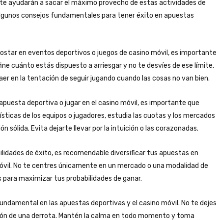
 te ayudarán a sacar el máximo provecho de estas actividades de
lgunos consejos fundamentales para tener éxito en apuestas
ostar en eventos deportivos o juegos de casino móvil, es importante
ine cuánto estás dispuesto a arriesgar y no te desvíes de ese límite.
aer en la tentación de seguir jugando cuando las cosas no van bien.
 apuesta deportiva o jugar en el casino móvil, es importante que
dísticas de los equipos o jugadores, estudia las cuotas y los mercados
 sólida. Evita dejarte llevar por la intuición o las corazonadas.
ilidades de éxito, es recomendable diversificar tus apuestas en
móvil. No te centres únicamente en un mercado o una modalidad de
s para maximizar tus probabilidades de ganar.
fundamental en las apuestas deportivas y el casino móvil. No te dejes
tración de una derrota. Mantén la calma en todo momento y toma