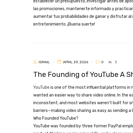
establecer un presupuesto, investigar antes de apos
las promociones, mantenerte informado y practicar l
aumentar tus probabilidades de ganar y disfrutar al
entretenimiento. ¡Buena suerte!
ISMAIL
APRIL 29, 2026
0
In
3
The Founding of YouTube A Sh
YouTube
is one of the most influential platforms in 
wanted an easier way to share video online. In the e
inconsistent, and most websites weren’t built for
barriers—making video sharing as easy as sending a l
Who Founded YouTube?
YouTube was founded by three former PayPal emplo