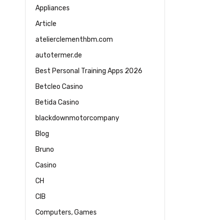
Appliances
Article
atelierclementhbm.com
autotermer.de
Best Personal Training Apps 2026
Betcleo Casino
Betida Casino
blackdownmotorcompany
Blog
Bruno
Casino
CH
CIB
Computers, Games