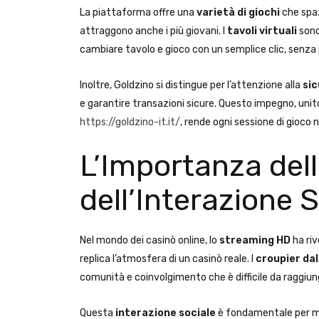
La piattaforma offre una
varietà di giochi
che spaz
attraggono anche i più giovani. I
tavoli virtuali
sono
cambiare tavolo e gioco con un semplice clic, senza p
Inoltre, Goldzino si distingue per l’attenzione alla
si
e garantire transazioni sicure. Questo impegno, unito a
https://goldzino-it.it/
, rende ogni sessione di gioco
L’Importanza del
dell’Interazione 
Nel mondo dei casinò online, lo
streaming HD
ha riv
replica l’atmosfera di un casinò reale. I
croupier dal
comunità e coinvolgimento che è difficile da raggiunge
Questa
interazione sociale
è fondamentale per mol