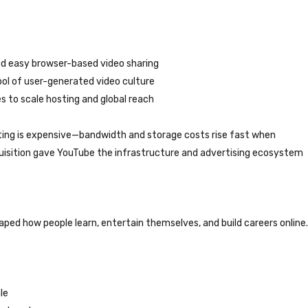
 easy browser-based video sharing
l of user-generated video culture
to scale hosting and global reach
sting is expensive—bandwidth and storage costs rise fast when
quisition gave YouTube the infrastructure and advertising ecosystem
haped how people learn, entertain themselves, and build careers online.
le