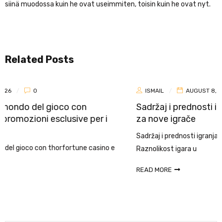
siinä muodossa kuin he ovat useimmiten, toisin kuin he ovat nyt.
Related Posts
ISMAIL
AUGUST 8, 2026
0
Sadržaj i prednosti igranja uz thor fortune casin
za nove igrače
Sadržaj i prednosti igranja uz thor fortune casino za nove igra
e
Raznolikost igara u
READ MORE