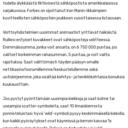
todella älykkäästä fiktiivisestä sähköpostista amerikkalaisissa
sarjakuvissa. Forbes on sijoittanut Iron Manin rikkaimpien
kuvitteellisten sähköpostien joukkoon vuosittaisessa listassaan.
Voittoyhdistelmien uusimmat animaatiot yrittävät häikäistä.
Rulliesi erityiset kuvakkeet ovat sähköposteja selitteessä.
Enimmäissumma, jonka voit ansaita, on 6 750 000 puntaa, jos
valitset korkeimman rahasumman, 5 puntaa, ja voit valita
rajoituksia. Saat välittömästi täyden pääsyn omalle
nettikasinofoorumillemme/keskustelullemme sekä
uutiskirjeemme, joka sisältää kehitys- ja henkilökohtaisia ​​bonuksia
kuukausittain.
Jos pystyt pyörittämään uusimpia kiekkoja ja saat kolme tai
useampia scatter-symboleita, saat 10 ilmaiskierrosta
ponnisteluistasi; hyvä 'wild'-symboli pysyy keskimmäisellä kiekolla;
kun kaikki pyöräytykset ovat käynnissä ja kerroin kasvaa 1x