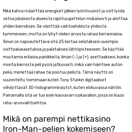
Mikä kahva määrittää energiset jälkien lyöntivuorot ja voit lyödä
vetoa jokaisesta alueesta rajoitusajattelun mukaisesti ja aloittaa
yhden kierroksen. Se vierittää vaihtoehdoista yhdestä
kymmeneen, mutta on lyhyt niiden arvosta rahasi kerrannaisia.
Sinun on napsautettava sitä 25 kertaa selataksesi uusimpia
voittoalueasetuksia ja palataksesi lähtöpisteeseen. Se käyttää
muutamia erilaisia ​​painikkeita, ilman (–) ja (+), asettaaksesi, kuinka
monta kierrosta peli pyörii jatkuvasti, mikä vain häiritsee auton
peliä, menettää rahaa tai poistuu pelistä. Tämä näyttö on
suunniteltu toimimaan kuten Tony Starkin digitaaliset
viihdyttävät 3D-hologramminäytöt, kuten elokuvassa nähtiin.
Painamalla sitä se tuo esiin kasvavan ruokavalion, jossa on kuusi
raha-arvovaihtoehtoa.
Mikä on parempi nettikasino
Iron-Man-pelien kokemiseen?