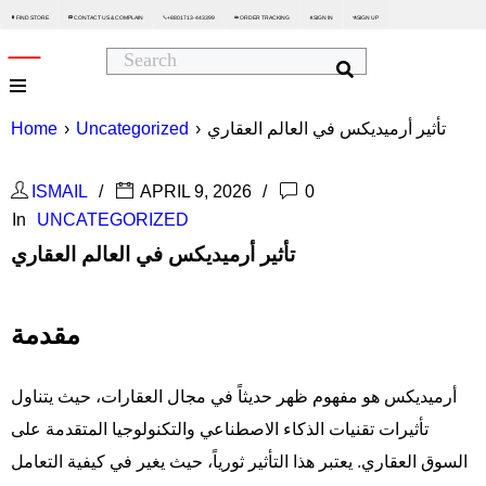
FIND STORE
CONTACT US & COMPLAIN
+8801713-443399
ORDER TRACKING
SIGN IN
SIGN UP






Home
›
Uncategorized
›
تأثير أرميديكس في العالم العقاري
ISMAIL
APRIL 9, 2026
0
In
UNCATEGORIZED
تأثير أرميديكس في العالم العقاري
مقدمة
أرميديكس هو مفهوم ظهر حديثاً في مجال العقارات، حيث يتناول
تأثيرات تقنيات الذكاء الاصطناعي والتكنولوجيا المتقدمة على
السوق العقاري. يعتبر هذا التأثير ثورياً، حيث يغير في كيفية التعامل