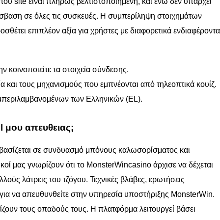
του site είναι πλήρως βελτιστοποιημένη, και ενώ δεν υπάρχει
σβαση σε όλες τις συσκευές. Η συμπερίληψη στοιχημάτων
θέτει επιπλέον αξία για χρήστες με διαφορετικά ενδιαφέροντα
ν κοινοποιείτε τα στοιχεία σύνδεσης.
α και τους μηχανισμούς που εμπνέονται από τηλεοπτικά κουίζ.
μπεριλαμβανομένων των Ελληνικών (EL).
 μου απευθειας;
 βασίζεται σε συνδυασμό μπόνους καλωσορίσματος και
κοί μας γνωρίζουν ότι το MonsterWincasino άρχισε να δέχεται
λλούς λάτρεις του τζόγου. Τεχνικές βλάβες, ερωτήσεις
ς για να απευθυνθείτε στην υπηρεσία υποστήριξης MonsterWin.
ντίζουν τους οπαδούς τους. Η πλατφόρμα λειτουργεί βάσει