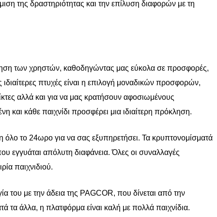
θμιση της δραστηριότητας και την επίλυση διαφορών με τη
ση των χρηστών, καθοδηγώντας μας εύκολα σε προσφορές,
ς ιδιαίτερες πτυχές είναι η επιλογή μοναδικών προσφορών,
ίκτες αλλά και για να μας κρατήσουν αφοσιωμένους
νη και κάθε παιχνίδι προσφέρει μια ιδιαίτερη πρόκληση.
μη όλο το 24ωρο για να σας εξυπηρετήσει. Τα κρυπτονομίσματά
που εγγυάται απόλυτη διαφάνεια. Όλες οι συναλλαγές
ρία παιχνιδιού.
γία του με την άδεια της PAGCOR, που δίνεται από την
ά τα άλλα, η πλατφόρμα είναι καλή με πολλά παιχνίδια.