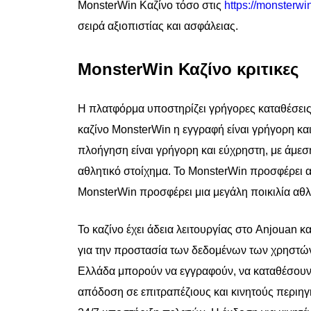
MonsterWin Καζίνο τόσο στις
https://monsterwin
σειρά αξιοπιστίας και ασφάλειας.
MonsterWin Καζίνο κριτικες
Η πλατφόρμα υποστηρίζει γρήγορες καταθέσεις κ
καζίνο MonsterWin η εγγραφή είναι γρήγορη και
πλοήγηση είναι γρήγορη και εύχρηστη, με άμεση
αθλητικό στοίχημα. Το MonsterWin προσφέρει α
MonsterWin προσφέρει μια μεγάλη ποικιλία αθλ
Το καζίνο έχει άδεια λειτουργίας στο Anjouan
για την προστασία των δεδομένων των χρηστών
Ελλάδα μπορούν να εγγραφούν, να καταθέσουν 
απόδοση σε επιτραπέζιους και κινητούς περιηγ