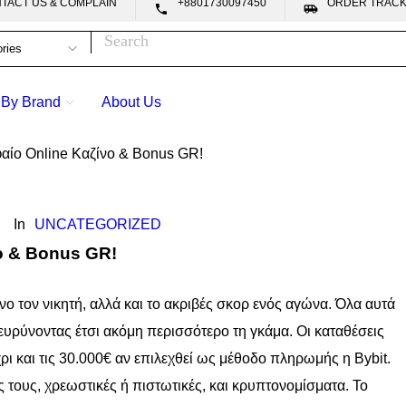
CONTACT US & COMPLAIN
+8801730097450
ORDER TRA


 By Brand
About Us
αίο Online Καζίνο & Bonus GR!
In
UNCATEGORIZED
ο & Bonus GR!
νο τον νικητή, αλλά και το ακριβές σκορ ενός αγώνα. Όλα αυτά
ιευρύνοντας έτσι ακόμη περισσότερο τη γκάμα. Οι καταθέσεις
ι και τις 30.000€ αν επιλεχθεί ως μέθοδο πληρωμής η Bybit.
 τους, χρεωστικές ή πιστωτικές, και κρυπτονομίσματα. Το