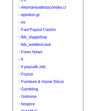
elremansodelascondes.cl
epeikon.gr
es
Fast Payout Casino
feb_slappshop
feb_welderscave
Forex News
fr
fr paysafe zeb
Frumzi
Furniture & Home Décor
Gambling
Golisimo
hospice