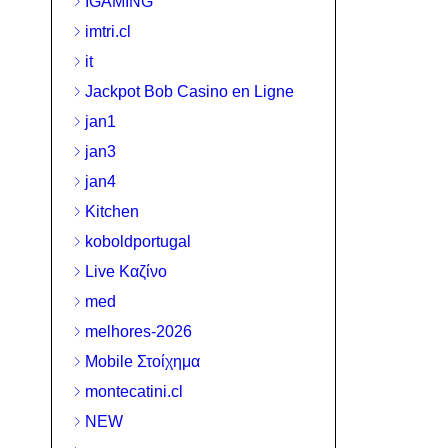
IGAMING
imtri.cl
it
Jackpot Bob Casino en Ligne
jan1
jan3
jan4
Kitchen
koboldportugal
Live Καζίνο
med
melhores-2026
Mobile Στοίχημα
montecatini.cl
NEW